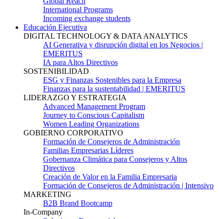
Global Reach
International Programs
Incoming exchange students
Educación Ejecutiva
DIGITAL TECHNOLOGY & DATA ANALYTICS
AI Generativa y disrupción digital en los Negocios |
EMERITUS
IA para Altos Directivos
SOSTENIBILIDAD
ESG y Finanzas Sostenibles para la Empresa
Finanzas para la sustentabilidad | EMERITUS
LIDERAZGO Y ESTRATEGIA
Advanced Management Program
Journey to Conscious Capitalism
Women Leading Organizations
GOBIERNO CORPORATIVO
Formación de Consejeros de Administración
Familias Empresarias Líderes
Gobernanza Climática para Consejeros y Altos
Directivos
Creación de Valor en la Familia Empresaria
Formación de Consejeros de Administración | Intensivo
MARKETING
B2B Brand Bootcamp
In-Company