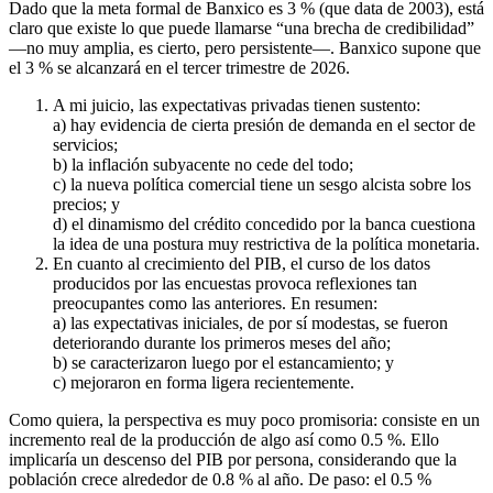
Dado que la meta formal de Banxico es 3 % (que data de 2003), está
claro que existe lo que puede llamarse “una brecha de credibilidad”
—no muy amplia, es cierto, pero persistente—. Banxico supone que
el 3 % se alcanzará en el tercer trimestre de 2026.
A mi juicio, las expectativas privadas tienen sustento:
a) hay evidencia de cierta presión de demanda en el sector de
servicios;
b) la inflación subyacente no cede del todo;
c) la nueva política comercial tiene un sesgo alcista sobre los
precios; y
d) el dinamismo del crédito concedido por la banca cuestiona
la idea de una postura muy restrictiva de la política monetaria.
En cuanto al crecimiento del PIB, el curso de los datos
producidos por las encuestas provoca reflexiones tan
preocupantes como las anteriores. En resumen:
a) las expectativas iniciales, de por sí modestas, se fueron
deteriorando durante los primeros meses del año;
b) se caracterizaron luego por el estancamiento; y
c) mejoraron en forma ligera recientemente.
Como quiera, la perspectiva es muy poco promisoria: consiste en un
incremento real de la producción de algo así como 0.5 %. Ello
implicaría un descenso del PIB por persona, considerando que la
población crece alrededor de 0.8 % al año. De paso: el 0.5 %