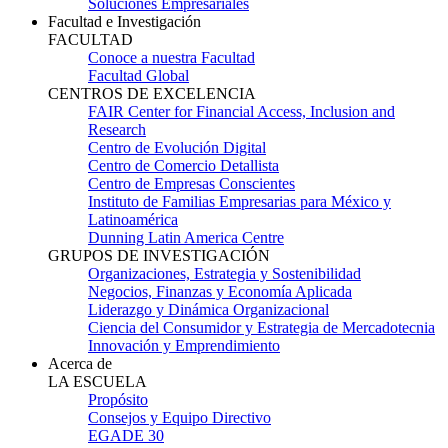
Soluciones Empresariales
Facultad e Investigación
FACULTAD
Conoce a nuestra Facultad
Facultad Global
CENTROS DE EXCELENCIA
FAIR Center for Financial Access, Inclusion and
Research
Centro de Evolución Digital
Centro de Comercio Detallista
Centro de Empresas Conscientes
Instituto de Familias Empresarias para México y
Latinoamérica
Dunning Latin America Centre
GRUPOS DE INVESTIGACIÓN
Organizaciones, Estrategia y Sostenibilidad
Negocios, Finanzas y Economía Aplicada
Liderazgo y Dinámica Organizacional
Ciencia del Consumidor y Estrategia de Mercadotecnia
Innovación y Emprendimiento
Acerca de
LA ESCUELA
Propósito
Consejos y Equipo Directivo
EGADE 30