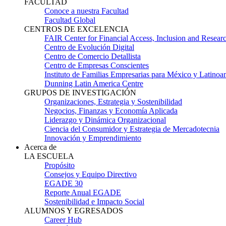
FACULTAD
Conoce a nuestra Facultad
Facultad Global
CENTROS DE EXCELENCIA
FAIR Center for Financial Access, Inclusion and Resear
Centro de Evolución Digital
Centro de Comercio Detallista
Centro de Empresas Conscientes
Instituto de Familias Empresarias para México y Latinoa
Dunning Latin America Centre
GRUPOS DE INVESTIGACIÓN
Organizaciones, Estrategia y Sostenibilidad
Negocios, Finanzas y Economía Aplicada
Liderazgo y Dinámica Organizacional
Ciencia del Consumidor y Estrategia de Mercadotecnia
Innovación y Emprendimiento
Acerca de
LA ESCUELA
Propósito
Consejos y Equipo Directivo
EGADE 30
Reporte Anual EGADE
Sostenibilidad e Impacto Social
ALUMNOS Y EGRESADOS
Career Hub