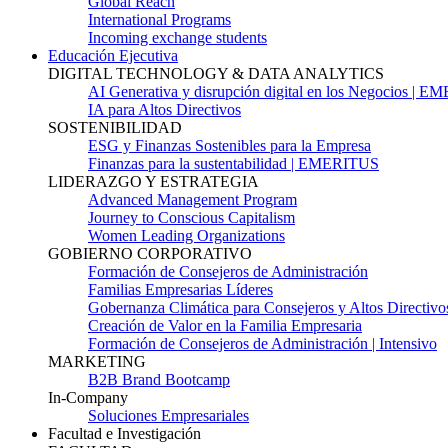
Global Reach
International Programs
Incoming exchange students
Educación Ejecutiva
DIGITAL TECHNOLOGY & DATA ANALYTICS
AI Generativa y disrupción digital en los Negocios | 
IA para Altos Directivos
SOSTENIBILIDAD
ESG y Finanzas Sostenibles para la Empresa
Finanzas para la sustentabilidad | EMERITUS
LIDERAZGO Y ESTRATEGIA
Advanced Management Program
Journey to Conscious Capitalism
Women Leading Organizations
GOBIERNO CORPORATIVO
Formación de Consejeros de Administración
Familias Empresarias Líderes
Gobernanza Climática para Consejeros y Altos Directivo
Creación de Valor en la Familia Empresaria
Formación de Consejeros de Administración | Intensivo
MARKETING
B2B Brand Bootcamp
In-Company
Soluciones Empresariales
Facultad e Investigación