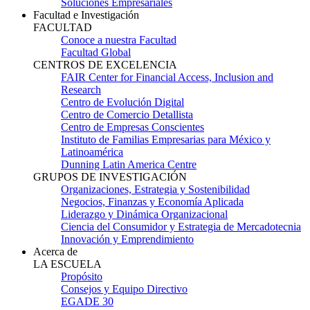
Soluciones Empresariales
Facultad e Investigación
FACULTAD
Conoce a nuestra Facultad
Facultad Global
CENTROS DE EXCELENCIA
FAIR Center for Financial Access, Inclusion and
Research
Centro de Evolución Digital
Centro de Comercio Detallista
Centro de Empresas Conscientes
Instituto de Familias Empresarias para México y
Latinoamérica
Dunning Latin America Centre
GRUPOS DE INVESTIGACIÓN
Organizaciones, Estrategia y Sostenibilidad
Negocios, Finanzas y Economía Aplicada
Liderazgo y Dinámica Organizacional
Ciencia del Consumidor y Estrategia de Mercadotecnia
Innovación y Emprendimiento
Acerca de
LA ESCUELA
Propósito
Consejos y Equipo Directivo
EGADE 30