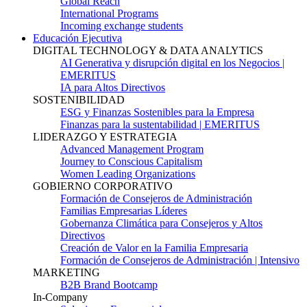
Global Reach
International Programs
Incoming exchange students
Educación Ejecutiva
DIGITAL TECHNOLOGY & DATA ANALYTICS
AI Generativa y disrupción digital en los Negocios |
EMERITUS
IA para Altos Directivos
SOSTENIBILIDAD
ESG y Finanzas Sostenibles para la Empresa
Finanzas para la sustentabilidad | EMERITUS
LIDERAZGO Y ESTRATEGIA
Advanced Management Program
Journey to Conscious Capitalism
Women Leading Organizations
GOBIERNO CORPORATIVO
Formación de Consejeros de Administración
Familias Empresarias Líderes
Gobernanza Climática para Consejeros y Altos
Directivos
Creación de Valor en la Familia Empresaria
Formación de Consejeros de Administración | Intensivo
MARKETING
B2B Brand Bootcamp
In-Company