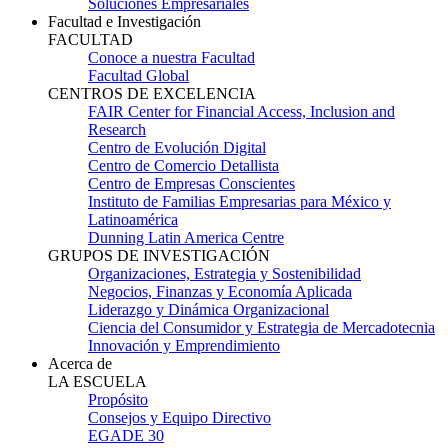
Soluciones Empresariales
Facultad e Investigación
FACULTAD
Conoce a nuestra Facultad
Facultad Global
CENTROS DE EXCELENCIA
FAIR Center for Financial Access, Inclusion and
Research
Centro de Evolución Digital
Centro de Comercio Detallista
Centro de Empresas Conscientes
Instituto de Familias Empresarias para México y
Latinoamérica
Dunning Latin America Centre
GRUPOS DE INVESTIGACIÓN
Organizaciones, Estrategia y Sostenibilidad
Negocios, Finanzas y Economía Aplicada
Liderazgo y Dinámica Organizacional
Ciencia del Consumidor y Estrategia de Mercadotecnia
Innovación y Emprendimiento
Acerca de
LA ESCUELA
Propósito
Consejos y Equipo Directivo
EGADE 30