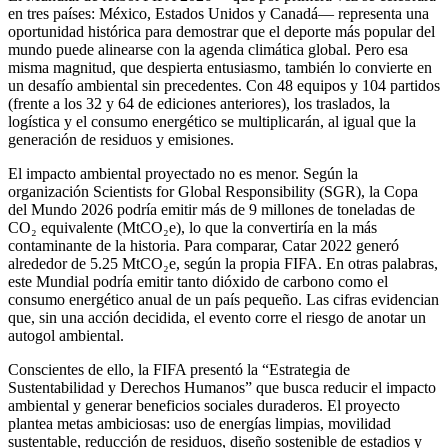
en tres países: México, Estados Unidos y Canadá— representa una
oportunidad histórica para demostrar que el deporte más popular del
mundo puede alinearse con la agenda climática global. Pero esa
misma magnitud, que despierta entusiasmo, también lo convierte en
un desafío ambiental sin precedentes. Con 48 equipos y 104 partidos
(frente a los 32 y 64 de ediciones anteriores), los traslados, la
logística y el consumo energético se multiplicarán, al igual que la
generación de residuos y emisiones.
El impacto ambiental proyectado no es menor. Según la
organización Scientists for Global Responsibility (SGR), la Copa
del Mundo 2026 podría emitir más de 9 millones de toneladas de
CO₂ equivalente (MtCO₂e), lo que la convertiría en la más
contaminante de la historia. Para comparar, Catar 2022 generó
alrededor de 5.25 MtCO₂e, según la propia FIFA. En otras palabras,
este Mundial podría emitir tanto dióxido de carbono como el
consumo energético anual de un país pequeño. Las cifras evidencian
que, sin una acción decidida, el evento corre el riesgo de anotar un
autogol ambiental.
Conscientes de ello, la FIFA presentó la “Estrategia de
Sustentabilidad y Derechos Humanos” que busca reducir el impacto
ambiental y generar beneficios sociales duraderos. El proyecto
plantea metas ambiciosas: uso de energías limpias, movilidad
sustentable, reducción de residuos, diseño sostenible de estadios y