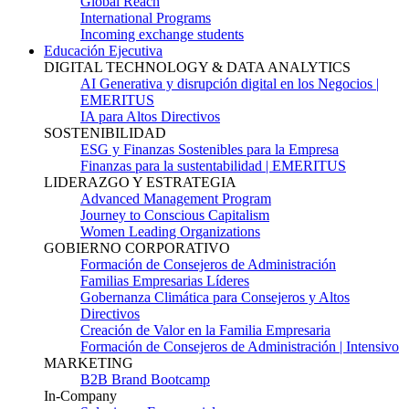
Global Reach
International Programs
Incoming exchange students
Educación Ejecutiva
DIGITAL TECHNOLOGY & DATA ANALYTICS
AI Generativa y disrupción digital en los Negocios |
EMERITUS
IA para Altos Directivos
SOSTENIBILIDAD
ESG y Finanzas Sostenibles para la Empresa
Finanzas para la sustentabilidad | EMERITUS
LIDERAZGO Y ESTRATEGIA
Advanced Management Program
Journey to Conscious Capitalism
Women Leading Organizations
GOBIERNO CORPORATIVO
Formación de Consejeros de Administración
Familias Empresarias Líderes
Gobernanza Climática para Consejeros y Altos
Directivos
Creación de Valor en la Familia Empresaria
Formación de Consejeros de Administración | Intensivo
MARKETING
B2B Brand Bootcamp
In-Company