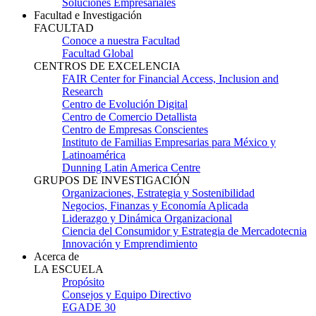
Soluciones Empresariales
Facultad e Investigación
FACULTAD
Conoce a nuestra Facultad
Facultad Global
CENTROS DE EXCELENCIA
FAIR Center for Financial Access, Inclusion and
Research
Centro de Evolución Digital
Centro de Comercio Detallista
Centro de Empresas Conscientes
Instituto de Familias Empresarias para México y
Latinoamérica
Dunning Latin America Centre
GRUPOS DE INVESTIGACIÓN
Organizaciones, Estrategia y Sostenibilidad
Negocios, Finanzas y Economía Aplicada
Liderazgo y Dinámica Organizacional
Ciencia del Consumidor y Estrategia de Mercadotecnia
Innovación y Emprendimiento
Acerca de
LA ESCUELA
Propósito
Consejos y Equipo Directivo
EGADE 30