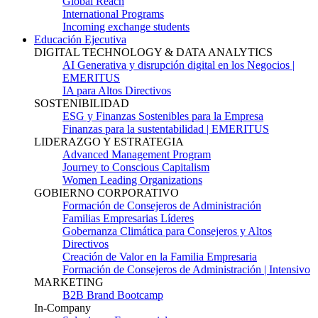
Global Reach
International Programs
Incoming exchange students
Educación Ejecutiva
DIGITAL TECHNOLOGY & DATA ANALYTICS
AI Generativa y disrupción digital en los Negocios |
EMERITUS
IA para Altos Directivos
SOSTENIBILIDAD
ESG y Finanzas Sostenibles para la Empresa
Finanzas para la sustentabilidad | EMERITUS
LIDERAZGO Y ESTRATEGIA
Advanced Management Program
Journey to Conscious Capitalism
Women Leading Organizations
GOBIERNO CORPORATIVO
Formación de Consejeros de Administración
Familias Empresarias Líderes
Gobernanza Climática para Consejeros y Altos
Directivos
Creación de Valor en la Familia Empresaria
Formación de Consejeros de Administración | Intensivo
MARKETING
B2B Brand Bootcamp
In-Company