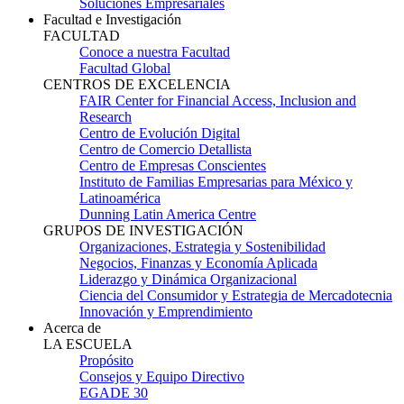
Soluciones Empresariales
Facultad e Investigación
FACULTAD
Conoce a nuestra Facultad
Facultad Global
CENTROS DE EXCELENCIA
FAIR Center for Financial Access, Inclusion and
Research
Centro de Evolución Digital
Centro de Comercio Detallista
Centro de Empresas Conscientes
Instituto de Familias Empresarias para México y
Latinoamérica
Dunning Latin America Centre
GRUPOS DE INVESTIGACIÓN
Organizaciones, Estrategia y Sostenibilidad
Negocios, Finanzas y Economía Aplicada
Liderazgo y Dinámica Organizacional
Ciencia del Consumidor y Estrategia de Mercadotecnia
Innovación y Emprendimiento
Acerca de
LA ESCUELA
Propósito
Consejos y Equipo Directivo
EGADE 30