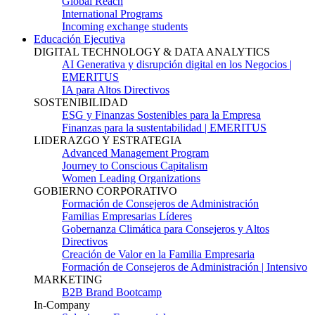
Global Reach
International Programs
Incoming exchange students
Educación Ejecutiva
DIGITAL TECHNOLOGY & DATA ANALYTICS
AI Generativa y disrupción digital en los Negocios |
EMERITUS
IA para Altos Directivos
SOSTENIBILIDAD
ESG y Finanzas Sostenibles para la Empresa
Finanzas para la sustentabilidad | EMERITUS
LIDERAZGO Y ESTRATEGIA
Advanced Management Program
Journey to Conscious Capitalism
Women Leading Organizations
GOBIERNO CORPORATIVO
Formación de Consejeros de Administración
Familias Empresarias Líderes
Gobernanza Climática para Consejeros y Altos
Directivos
Creación de Valor en la Familia Empresaria
Formación de Consejeros de Administración | Intensivo
MARKETING
B2B Brand Bootcamp
In-Company