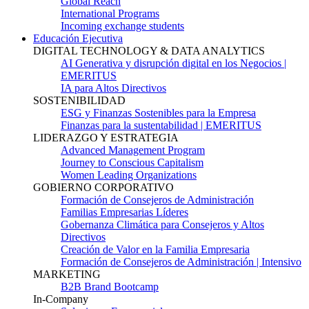
Global Reach
International Programs
Incoming exchange students
Educación Ejecutiva
DIGITAL TECHNOLOGY & DATA ANALYTICS
AI Generativa y disrupción digital en los Negocios |
EMERITUS
IA para Altos Directivos
SOSTENIBILIDAD
ESG y Finanzas Sostenibles para la Empresa
Finanzas para la sustentabilidad | EMERITUS
LIDERAZGO Y ESTRATEGIA
Advanced Management Program
Journey to Conscious Capitalism
Women Leading Organizations
GOBIERNO CORPORATIVO
Formación de Consejeros de Administración
Familias Empresarias Líderes
Gobernanza Climática para Consejeros y Altos
Directivos
Creación de Valor en la Familia Empresaria
Formación de Consejeros de Administración | Intensivo
MARKETING
B2B Brand Bootcamp
In-Company