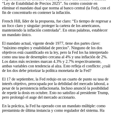
“Ley de Estabilidad de Precios 2025”. Su centro consiste en
eliminar el mandato dual que norma al banco central (la Fed), con el
fin de concentrarlo en contener la inflación.
French Hill, líder de la propuesta, fue claro: “Es tiempo de regresar a
un foco claro y singular: proteger la cartera de los americanos,
manteniendo la inflación controlada”. En otras palabras, establecer
un mandato único.
El mandato actual, vigente desde 1977, tiene dos partes clave:
“máximo empleo y estabilidad de precios”. Ninguno de los dos
objetivos está cuantificado en la ley, pero la Fed los ha interpretado
como una tasa de desempleo cercana al 4% y una inflación de 2%.
Los datos más recientes marcan 4.3% y 2.7% respectivamente,
ambas variables con tendencia al alza. Esto refleja el conflicto: ¿cuál
de los dos debe priorizar la política monetaria de la Fed?
El 17 de septiembre, la Fed redujo en un cuarto de punto su tasa de
interés objetivo, preocupada por la debilidad del mercado laboral, a
pesar de la persistencia inflacionaria. Incluso anunció la posibilidad
de repetir la dosis en octubre. Esto no satisfizo al presidente Trump,
pero prolongó el auge del mercado accionario.
En la práctica, la Fed ha operado con un mandato múltiple: como
prestamista de última instancia y como regulador del sistema. Ha