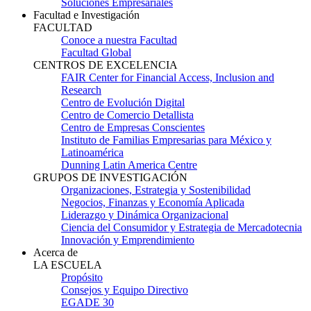
Soluciones Empresariales
Facultad e Investigación
FACULTAD
Conoce a nuestra Facultad
Facultad Global
CENTROS DE EXCELENCIA
FAIR Center for Financial Access, Inclusion and
Research
Centro de Evolución Digital
Centro de Comercio Detallista
Centro de Empresas Conscientes
Instituto de Familias Empresarias para México y
Latinoamérica
Dunning Latin America Centre
GRUPOS DE INVESTIGACIÓN
Organizaciones, Estrategia y Sostenibilidad
Negocios, Finanzas y Economía Aplicada
Liderazgo y Dinámica Organizacional
Ciencia del Consumidor y Estrategia de Mercadotecnia
Innovación y Emprendimiento
Acerca de
LA ESCUELA
Propósito
Consejos y Equipo Directivo
EGADE 30