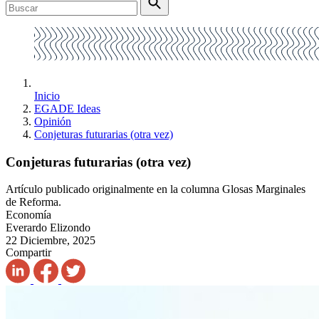
Inicio
EGADE Ideas
Opinión
Conjeturas futurarias (otra vez)
Conjeturas futurarias (otra vez)
Artículo publicado originalmente en la columna Glosas Marginales
de Reforma.
Economía
Everardo Elizondo
22 Diciembre, 2025
Compartir