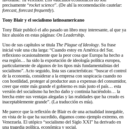
precisamente “
rocket science
”. (De ahí la recomendación cautelar:
forecast, forecast frequently
).
Tony Blair y el socialismo latinoamericano
Tony Blair publicó el año pasado un libro muy interesante, al que ya
hice alusión en estas páginas:
On Leadership
.
Uno de sus capítulos se titula
The Plague of Ideology
. Su frase
inicial vale una cita larga: “Cuando estoy en América del Sur,
reflexiono ocasionalmente que la peor cosa que Europa ha hecho a
esa región… ha sido la exportación de ideología política europea,
particularmente de algunos de los tipos más fundamentalistas del
socialismo”. Acto seguido, lista sus características: “buscar el control
de la economía, considerar a la empresa con suspicacia cuando no
con hostilidad, proteger al productor aun a expensas del consumidor,
creer que entre más grande el gobierno es más justo el país… esta
versión del socialismo ha hecho daño y continúa haciéndolo… la
brecha entre sus ventajas alegadas y las realidades que ha creado es
inaceptablemente grande”. (La traducción es mía).
Me parece que la reflexión de Blair es de una actualidad innegable,
en vista de lo que ha sucedido, digamos como ejemplo extremo, en
Venezuela. El utópico “socialismo del Siglo XXI” ha derivado en
una tragedia política, económica y social.