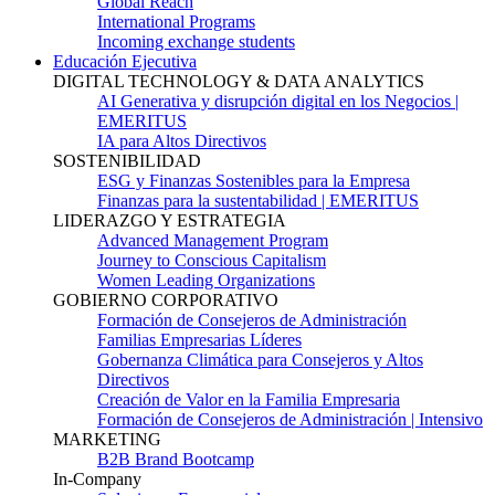
Global Reach
International Programs
Incoming exchange students
Educación Ejecutiva
DIGITAL TECHNOLOGY & DATA ANALYTICS
AI Generativa y disrupción digital en los Negocios |
EMERITUS
IA para Altos Directivos
SOSTENIBILIDAD
ESG y Finanzas Sostenibles para la Empresa
Finanzas para la sustentabilidad | EMERITUS
LIDERAZGO Y ESTRATEGIA
Advanced Management Program
Journey to Conscious Capitalism
Women Leading Organizations
GOBIERNO CORPORATIVO
Formación de Consejeros de Administración
Familias Empresarias Líderes
Gobernanza Climática para Consejeros y Altos
Directivos
Creación de Valor en la Familia Empresaria
Formación de Consejeros de Administración | Intensivo
MARKETING
B2B Brand Bootcamp
In-Company