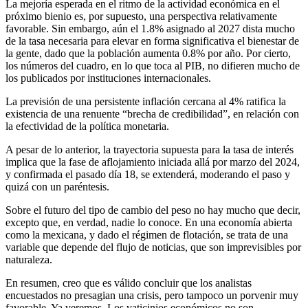
La mejoría esperada en el ritmo de la actividad económica en el
próximo bienio es, por supuesto, una perspectiva relativamente
favorable. Sin embargo, aún el 1.8% asignado al 2027 dista mucho
de la tasa necesaria para elevar en forma significativa el bienestar de
la gente, dado que la población aumenta 0.8% por año. Por cierto,
los números del cuadro, en lo que toca al PIB, no difieren mucho de
los publicados por instituciones internacionales.
La previsión de una persistente inflación cercana al 4% ratifica la
existencia de una renuente “brecha de credibilidad”, en relación con
la efectividad de la política monetaria.
A pesar de lo anterior, la trayectoria supuesta para la tasa de interés
implica que la fase de aflojamiento iniciada allá por marzo del 2024,
y confirmada el pasado día 18, se extenderá, moderando el paso y
quizá con un paréntesis.
Sobre el futuro del tipo de cambio del peso no hay mucho que decir,
excepto que, en verdad, nadie lo conoce. En una economía abierta
como la mexicana, y dado el régimen de flotación, se trata de una
variable que depende del flujo de noticias, que son imprevisibles por
naturaleza.
En resumen, creo que es válido concluir que los analistas
encuestados no presagian una crisis, pero tampoco un porvenir muy
favorable. Ya veremos. Los vaticinios económicos no son