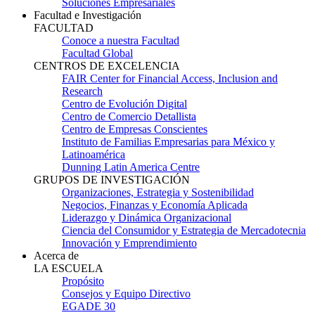
Soluciones Empresariales
Facultad e Investigación
FACULTAD
Conoce a nuestra Facultad
Facultad Global
CENTROS DE EXCELENCIA
FAIR Center for Financial Access, Inclusion and
Research
Centro de Evolución Digital
Centro de Comercio Detallista
Centro de Empresas Conscientes
Instituto de Familias Empresarias para México y
Latinoamérica
Dunning Latin America Centre
GRUPOS DE INVESTIGACIÓN
Organizaciones, Estrategia y Sostenibilidad
Negocios, Finanzas y Economía Aplicada
Liderazgo y Dinámica Organizacional
Ciencia del Consumidor y Estrategia de Mercadotecnia
Innovación y Emprendimiento
Acerca de
LA ESCUELA
Propósito
Consejos y Equipo Directivo
EGADE 30