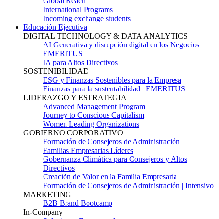
Global Reach
International Programs
Incoming exchange students
Educación Ejecutiva
DIGITAL TECHNOLOGY & DATA ANALYTICS
AI Generativa y disrupción digital en los Negocios |
EMERITUS
IA para Altos Directivos
SOSTENIBILIDAD
ESG y Finanzas Sostenibles para la Empresa
Finanzas para la sustentabilidad | EMERITUS
LIDERAZGO Y ESTRATEGIA
Advanced Management Program
Journey to Conscious Capitalism
Women Leading Organizations
GOBIERNO CORPORATIVO
Formación de Consejeros de Administración
Familias Empresarias Líderes
Gobernanza Climática para Consejeros y Altos
Directivos
Creación de Valor en la Familia Empresaria
Formación de Consejeros de Administración | Intensivo
MARKETING
B2B Brand Bootcamp
In-Company