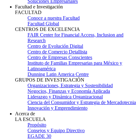
Soluciones Empresariales
Facultad e Investigación
FACULTAD
Conoce a nuestra Facultad
Facultad Global
CENTROS DE EXCELENCIA
FAIR Center for Financial Access, Inclusion and
Research
Centro de Evolución Digital
Centro de Comercio Detallista
Centro de Empresas Conscientes
Instituto de Familias Empresarias para México y
Latinoamérica
Dunning Latin America Centre
GRUPOS DE INVESTIGACIÓN
Organizaciones, Estrategia y Sostenibilidad
Negocios, Finanzas y Economía Aplicada
Liderazgo y Dinámica Organizacional
Ciencia del Consumidor y Estrategia de Mercadotecnia
Innovación y Emprendimiento
Acerca de
LA ESCUELA
Propósito
Consejos y Equipo Directivo
EGADE 30