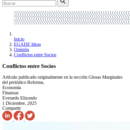
Inicio
EGADE Ideas
Opinión
Conflictos entre Socios
Conflictos entre Socios
Artículo publicado originalmente en la sección Glosas Marginales
del periódico Reforma.
Economía
Finanzas
Everardo Elizondo
1 Diciembre, 2025
Compartir