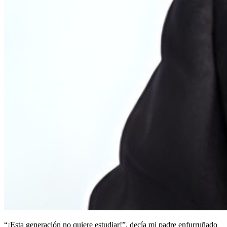
“¡Esta generación no quiere estudiar!”, decía mi padre enfurruñado