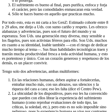
o lo posterga.
El sufrimiento es bueno al final, pues purifica, enfoca y forja
el carácter, pero las comodidades enmascaran esta verdad.
Sólo te haces bueno en aquello que practicas mucho.
Por todo esto, esta es mi carta a los GenZ: Estimado cohorte entre 8
y 29 años, me dirijo a Uds. con sumo cariño y respeto. Les ofrezco
alabanzas y advertencias, pues son el futuro del mundo y su
esperanza. Son Uds. una generación muy diversa, muy sensible a
los flagelos, pues son activistas férreos para ello. Son Uds. muchos
en cuanto a su identidad, loable también —con el riesgo de dedicar
mucho tiempo al tema—. Sus finas habilidades tecnológicas traen y
traerán mucha productividad fresca a toda actividad humana, y esto
es portentoso y único. Con un corazón generoso y respetuoso de los
demás, es un placer convivir.
Tengo solo dos advertencias, ambas multiformes:
En las relaciones humanas, deben aspirar a fortalecerlas,
entrañar mucho más, con sus abrazos, sus silencios y la
riqueza del cara a cara; eso les falta (dice el Centro Pew).
La ubicuidad de los dispositivos, pues eso les ha convencido
que pueden con ellos librar la experiencia del sufrimiento
humano (como reprobar evaluaciones de todo tipo, las
críticas, la soledad, etc.), pero esto es no solo imposible sino
peligroso, pues la experiencia humana se vive por contrastes