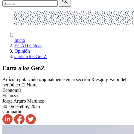
Inicio
EGADE Ideas
Opinión
Carta a los GenZ
Carta a los GenZ
Artículo publicado originalmente en la sección Riesgo y Valor del
periódico El Norte.
Economía
Finanzas
Jorge Arturo Martínez
30 Diciembre, 2025
Compartir