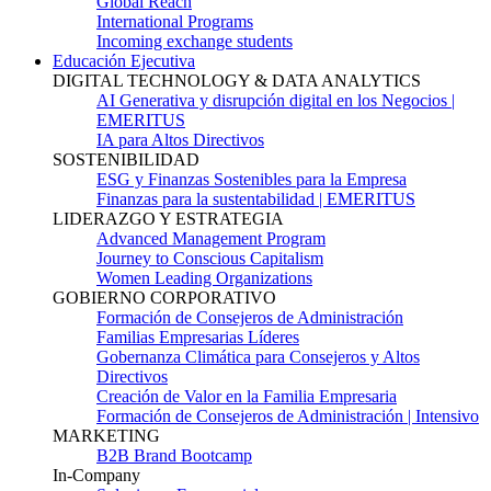
Global Reach
International Programs
Incoming exchange students
Educación Ejecutiva
DIGITAL TECHNOLOGY & DATA ANALYTICS
AI Generativa y disrupción digital en los Negocios |
EMERITUS
IA para Altos Directivos
SOSTENIBILIDAD
ESG y Finanzas Sostenibles para la Empresa
Finanzas para la sustentabilidad | EMERITUS
LIDERAZGO Y ESTRATEGIA
Advanced Management Program
Journey to Conscious Capitalism
Women Leading Organizations
GOBIERNO CORPORATIVO
Formación de Consejeros de Administración
Familias Empresarias Líderes
Gobernanza Climática para Consejeros y Altos
Directivos
Creación de Valor en la Familia Empresaria
Formación de Consejeros de Administración | Intensivo
MARKETING
B2B Brand Bootcamp
In-Company