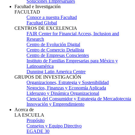
Soluciones Empresariales
Facultad e Investigación
FACULTAD
Conoce a nuestra Facultad
Facultad Global
CENTROS DE EXCELENCIA
FAIR Center for Financial Access, Inclusion and
Research
Centro de Evolución Digital
Centro de Comercio Detallista
Centro de Empresas Conscientes
Instituto de Familias Empresarias para México y
Latinoamérica
Dunning Latin America Centre
GRUPOS DE INVESTIGACIÓN
Organizaciones, Estrategia y Sostenibilidad
Negocios, Finanzas y Economía Aplicada
Liderazgo y Dinámica Organizacional
Ciencia del Consumidor y Estrategia de Mercadotecnia
Innovación y Emprendimiento
Acerca de
LA ESCUELA
Propósito
Consejos y Equipo Directivo
EGADE 30