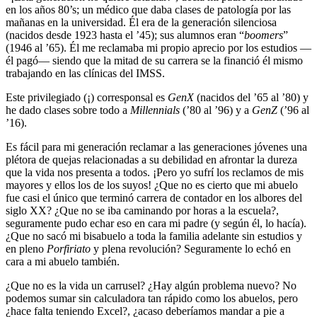
en los años 80’s; un médico que daba clases de patología por las
mañanas en la universidad. Él era de la generación silenciosa
(nacidos desde 1923 hasta el ’45); sus alumnos eran “
boomers
”
(1946 al ’65). Él me reclamaba mi propio aprecio por los estudios —
él pagó— siendo que la mitad de su carrera se la financió él mismo
trabajando en las clínicas del IMSS.
Este privilegiado (¡) corresponsal es
GenX
(nacidos del ’65 al ’80) y
he dado clases sobre todo a
Millennials
(’80 al ’96) y a
GenZ
(’96 al
’16).
Es fácil para mi generación reclamar a las generaciones jóvenes una
plétora de quejas relacionadas a su debilidad en afrontar la dureza
que la vida nos presenta a todos. ¡Pero yo sufrí los reclamos de mis
mayores y ellos los de los suyos! ¿Que no es cierto que mi abuelo
fue casi el único que terminó carrera de contador en los albores del
siglo XX? ¿Que no se iba caminando por horas a la escuela?,
seguramente pudo echar eso en cara mi padre (y según él, lo hacía).
¿Que no sacó mi bisabuelo a toda la familia adelante sin estudios y
en pleno
Porfiriato
y plena revolución? Seguramente lo echó en
cara a mi abuelo también.
¿Que no es la vida un carrusel? ¿Hay algún problema nuevo? No
podemos sumar sin calculadora tan rápido como los abuelos, pero
¿hace falta teniendo Excel?, ¿acaso deberíamos mandar a pie a