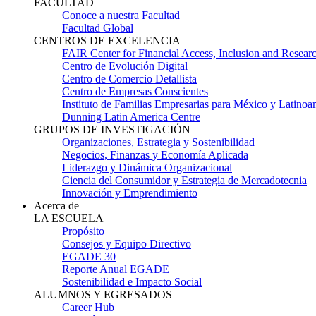
FACULTAD
Conoce a nuestra Facultad
Facultad Global
CENTROS DE EXCELENCIA
FAIR Center for Financial Access, Inclusion and Resear
Centro de Evolución Digital
Centro de Comercio Detallista
Centro de Empresas Conscientes
Instituto de Familias Empresarias para México y Latinoa
Dunning Latin America Centre
GRUPOS DE INVESTIGACIÓN
Organizaciones, Estrategia y Sostenibilidad
Negocios, Finanzas y Economía Aplicada
Liderazgo y Dinámica Organizacional
Ciencia del Consumidor y Estrategia de Mercadotecnia
Innovación y Emprendimiento
Acerca de
LA ESCUELA
Propósito
Consejos y Equipo Directivo
EGADE 30
Reporte Anual EGADE
Sostenibilidad e Impacto Social
ALUMNOS Y EGRESADOS
Career Hub