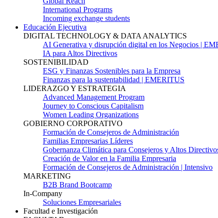
Global Reach
International Programs
Incoming exchange students
Educación Ejecutiva
DIGITAL TECHNOLOGY & DATA ANALYTICS
AI Generativa y disrupción digital en los Negocios | 
IA para Altos Directivos
SOSTENIBILIDAD
ESG y Finanzas Sostenibles para la Empresa
Finanzas para la sustentabilidad | EMERITUS
LIDERAZGO Y ESTRATEGIA
Advanced Management Program
Journey to Conscious Capitalism
Women Leading Organizations
GOBIERNO CORPORATIVO
Formación de Consejeros de Administración
Familias Empresarias Líderes
Gobernanza Climática para Consejeros y Altos Directivo
Creación de Valor en la Familia Empresaria
Formación de Consejeros de Administración | Intensivo
MARKETING
B2B Brand Bootcamp
In-Company
Soluciones Empresariales
Facultad e Investigación