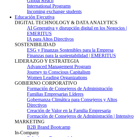
Global Reach
International Programs
Incoming exchange students
Educación Ejecutiva
DIGITAL TECHNOLOGY & DATA ANALYTICS
AI Generativa y disrupción digital en los Negocios |
EMERITUS
IA para Altos Directivos
SOSTENIBILIDAD
ESG y Finanzas Sostenibles para la Empresa
Finanzas para la sustentabilidad | EMERITUS
LIDERAZGO Y ESTRATEGIA
Advanced Management Program
Journey to Conscious Capitalism
Women Leading Organizations
GOBIERNO CORPORATIVO
Formación de Consejeros de Administración
Familias Empresarias Líderes
Gobernanza Climática para Consejeros y Altos
Directivos
Creación de Valor en la Familia Empresaria
Formación de Consejeros de Administración | Intensivo
MARKETING
B2B Brand Bootcamp
In-Company