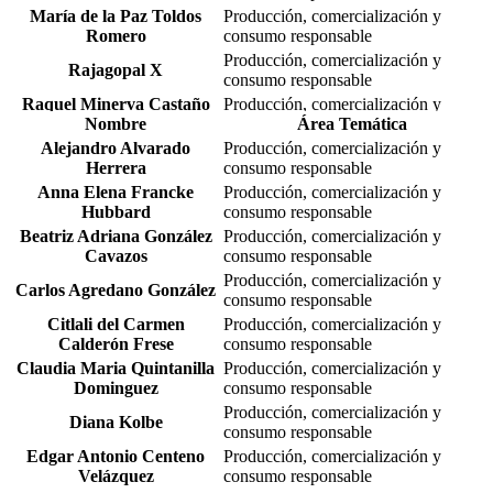
María de la Paz Toldos
Producción, comercialización y
Romero
consumo responsable
Producción, comercialización y
Rajagopal X
consumo responsable
Raquel Minerva Castaño
Producción, comercialización y
González
Nombre
consumo responsable
Área Temática
Sidney Abril Ornelas
Alejandro Alvarado
Producción, comercialización y
Producción, comercialización y
Sánchez
Herrera
consumo responsable
consumo responsable
Anna Elena Francke
Adriana Morales
Producción, comercialización y
Innovación Social y Sostenibilidad
Rodríguez
Hubbard
consumo responsable
Beatriz Adriana González
Alexandra del Carmen
Producción, comercialización y
Innovación Social y Sostenibilidad
Borbolla Loaiza
Cavazos
consumo responsable
Bryan William Husted
Producción, comercialización y
Carlos Agredano González
Innovación Social y Sostenibilidad
Corregan
consumo responsable
Carlos Scheel Mayenberger
Citlali del Carmen
Innovación Social y Sostenibilidad
Producción, comercialización y
Calderón Frese
consumo responsable
Christiane Andrea Molina
Innovación Social y Sostenibilidad
Claudia Maria Quintanilla
Brockmann
Producción, comercialización y
Dominguez
consumo responsable
David Pérez Castillo
Innovación Social y Sostenibilidad
Producción, comercialización y
Eduardo Enrique
Diana Kolbe
Innovación Social y Sostenibilidad
consumo responsable
Aguiñaga Maldonado
Edgar Antonio Centeno
Producción, comercialización y
Eva María Guerra Leal
Innovación Social y Sostenibilidad
Velázquez
consumo responsable
Gabriela Monforte García
Innovación Social y Sostenibilidad