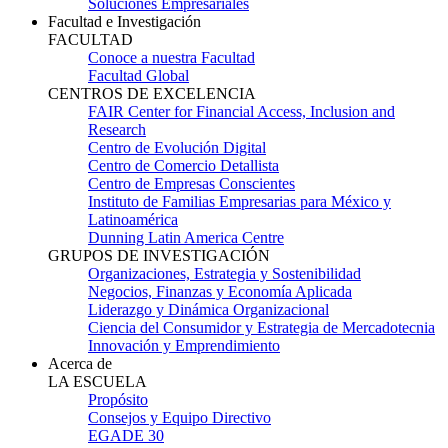
Soluciones Empresariales
Facultad e Investigación
FACULTAD
Conoce a nuestra Facultad
Facultad Global
CENTROS DE EXCELENCIA
FAIR Center for Financial Access, Inclusion and
Research
Centro de Evolución Digital
Centro de Comercio Detallista
Centro de Empresas Conscientes
Instituto de Familias Empresarias para México y
Latinoamérica
Dunning Latin America Centre
GRUPOS DE INVESTIGACIÓN
Organizaciones, Estrategia y Sostenibilidad
Negocios, Finanzas y Economía Aplicada
Liderazgo y Dinámica Organizacional
Ciencia del Consumidor y Estrategia de Mercadotecnia
Innovación y Emprendimiento
Acerca de
LA ESCUELA
Propósito
Consejos y Equipo Directivo
EGADE 30