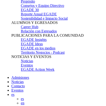
Propósito
Consejos y Equipo Directivo
EGADE 30
Reporte Anual EGADE
Sostenibilidad e Impacto Social
ALUMNOS Y EGRESADOS
Career Hub
Relación con Egresados
PUBLICACIONES PARA LA COMUNIDAD
EGADE Insights
EGADE Ideas
EGADE en los medios
Territorio Negocios - Podcast
NOTICIAS Y EVENTOS
Noticias
Eventos
EGADE Action Week
Admisiones
Noticias
Contacto
Eventos
es
es
en