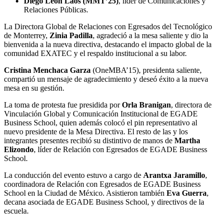
Diego León Laos (MMT’25)
, líder de Comunicaciones y
Relaciones Públicas.
La Directora Global de Relaciones con Egresados del Tecnológico
de Monterrey,
Zinia Padilla
, agradeció a la mesa saliente y dio la
bienvenida a la nueva directiva, destacando el impacto global de la
comunidad EXATEC y el respaldo institucional a su labor.
Cristina Menchaca Garza
(OneMBA’15), presidenta saliente,
compartió un mensaje de agradecimiento y deseó éxito a la nueva
mesa en su gestión.
La toma de protesta fue presidida por
Orla Branigan
, directora de
Vinculación Global y Comunicación Institucional de EGADE
Business School, quien además colocó el pin representativo al
nuevo presidente de la Mesa Directiva. El resto de las y los
integrantes presentes recibió su distintivo de manos de
Martha
Elizondo
, líder de Relación con Egresados de EGADE Business
School.
La conducción del evento estuvo a cargo de
Arantxa Jaramillo
,
coordinadora de Relación con Egresados de EGADE Business
School en la Ciudad de México. Asistieron también
Eva Guerra
,
decana asociada de EGADE Business School, y directivos de la
escuela.