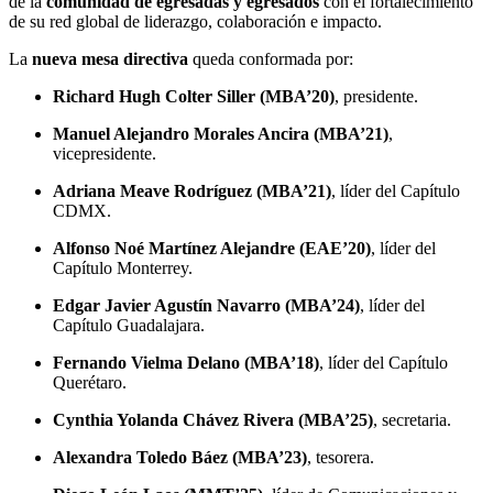
de la
comunidad de egresadas y egresados
con el fortalecimiento
de su red global de liderazgo, colaboración e impacto.
La
nueva mesa directiva
queda conformada por:
Richard Hugh Colter Siller (MBA’20)
, presidente.
Manuel Alejandro Morales Ancira (MBA’21)
,
vicepresidente.
Adriana Meave Rodríguez (MBA’21)
, líder del Capítulo
CDMX.
Alfonso Noé Martínez Alejandre (EAE’20)
, líder del
Capítulo Monterrey.
Edgar Javier Agustín Navarro (MBA’24)
, líder del
Capítulo Guadalajara.
Fernando Vielma Delano (MBA’18)
, líder del Capítulo
Querétaro.
Cynthia Yolanda Chávez Rivera (MBA’25)
, secretaria.
Alexandra Toledo Báez (MBA’23)
, tesorera.