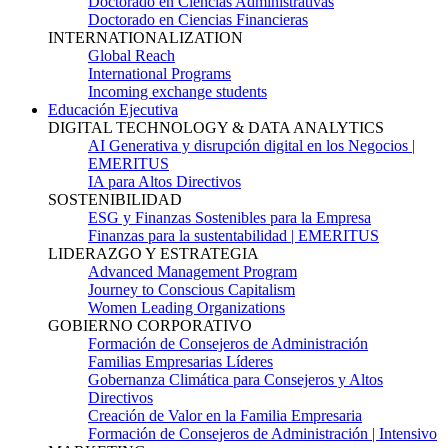
Doctorado en Ciencias Administrativas
Doctorado en Ciencias Financieras
INTERNATIONALIZATION
Global Reach
International Programs
Incoming exchange students
Educación Ejecutiva
DIGITAL TECHNOLOGY & DATA ANALYTICS
AI Generativa y disrupción digital en los Negocios |
EMERITUS
IA para Altos Directivos
SOSTENIBILIDAD
ESG y Finanzas Sostenibles para la Empresa
Finanzas para la sustentabilidad | EMERITUS
LIDERAZGO Y ESTRATEGIA
Advanced Management Program
Journey to Conscious Capitalism
Women Leading Organizations
GOBIERNO CORPORATIVO
Formación de Consejeros de Administración
Familias Empresarias Líderes
Gobernanza Climática para Consejeros y Altos
Directivos
Creación de Valor en la Familia Empresaria
Formación de Consejeros de Administración | Intensivo