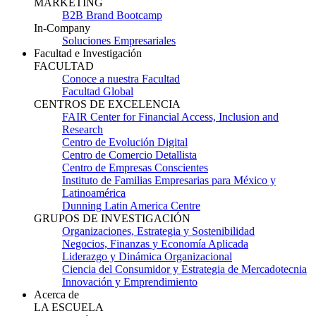
MARKETING
B2B Brand Bootcamp
In-Company
Soluciones Empresariales
Facultad e Investigación
FACULTAD
Conoce a nuestra Facultad
Facultad Global
CENTROS DE EXCELENCIA
FAIR Center for Financial Access, Inclusion and
Research
Centro de Evolución Digital
Centro de Comercio Detallista
Centro de Empresas Conscientes
Instituto de Familias Empresarias para México y
Latinoamérica
Dunning Latin America Centre
GRUPOS DE INVESTIGACIÓN
Organizaciones, Estrategia y Sostenibilidad
Negocios, Finanzas y Economía Aplicada
Liderazgo y Dinámica Organizacional
Ciencia del Consumidor y Estrategia de Mercadotecnia
Innovación y Emprendimiento
Acerca de
LA ESCUELA