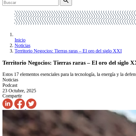
Inicio
Noticias
Territorio Negocios: Tierras raras – El oro del siglo XXI
Territorio Negocios: Tierras raras – El oro del siglo X
Estos 17 elementos esenciales para la tecnología, la energía y la def
Noticias
Podcast
23 Octubre, 2025
Compartir