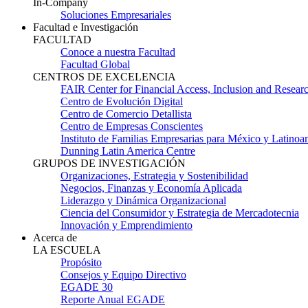
In-Company
Soluciones Empresariales
Facultad e Investigación
FACULTAD
Conoce a nuestra Facultad
Facultad Global
CENTROS DE EXCELENCIA
FAIR Center for Financial Access, Inclusion and Resear
Centro de Evolución Digital
Centro de Comercio Detallista
Centro de Empresas Conscientes
Instituto de Familias Empresarias para México y Latinoa
Dunning Latin America Centre
GRUPOS DE INVESTIGACIÓN
Organizaciones, Estrategia y Sostenibilidad
Negocios, Finanzas y Economía Aplicada
Liderazgo y Dinámica Organizacional
Ciencia del Consumidor y Estrategia de Mercadotecnia
Innovación y Emprendimiento
Acerca de
LA ESCUELA
Propósito
Consejos y Equipo Directivo
EGADE 30
Reporte Anual EGADE