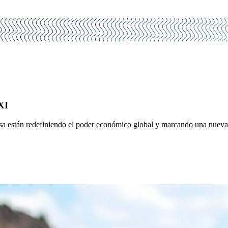
XI
ensa están redefiniendo el poder económico global y marcando una nueva