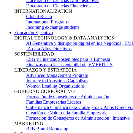
Doctorado en Ciencias Administrativas
Doctorado en Ciencias Financieras
INTERNATIONALIZATION
Global Reach
International Programs
Incoming exchange students
Educación Ejecutiva
DIGITAL TECHNOLOGY & DATA ANALYTICS
AI Generativa y disrupción digital en los Negocios | 
IA para Altos Directivos
SOSTENIBILIDAD
ESG y Finanzas Sostenibles para la Empresa
Finanzas para la sustentabilidad | EMERITUS
LIDERAZGO Y ESTRATEGIA
Advanced Management Program
Journey to Conscious Capitalism
Women Leading Organizations
GOBIERNO CORPORATIVO
Formación de Consejeros de Administración
Familias Empresarias Líderes
Gobernanza Climática para Consejeros y Altos Directivo
Creación de Valor en la Familia Empresaria
Formación de Consejeros de Administración | Intensivo
MARKETING
B2B Brand Bootcamp