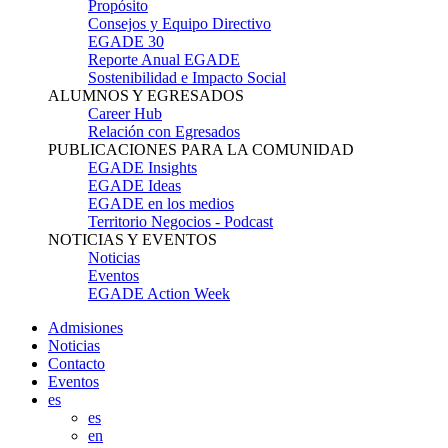
Propósito
Consejos y Equipo Directivo
EGADE 30
Reporte Anual EGADE
Sostenibilidad e Impacto Social
ALUMNOS Y EGRESADOS
Career Hub
Relación con Egresados
PUBLICACIONES PARA LA COMUNIDAD
EGADE Insights
EGADE Ideas
EGADE en los medios
Territorio Negocios - Podcast
NOTICIAS Y EVENTOS
Noticias
Eventos
EGADE Action Week
Admisiones
Noticias
Contacto
Eventos
es
es
en