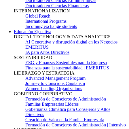
Doctorado en Ciencias Administrativas
Doctorado en Ciencias Financieras
INTERNATIONALIZATION
Global Reach
International Programs
Incoming exchange students
Educación Ejecutiva
DIGITAL TECHNOLOGY & DATA ANALYTICS
AI Generativa y disrupción digital en los Negocios |
EMERITUS
IA para Altos Directivos
SOSTENIBILIDAD
ESG y Finanzas Sostenibles para la Empresa
Finanzas para la sustentabilidad | EMERITUS
LIDERAZGO Y ESTRATEGIA
Advanced Management Program
Journey to Conscious Capitalism
Women Leading Organizations
GOBIERNO CORPORATIVO
Formación de Consejeros de Administración
Familias Empresarias Líderes
Gobernanza Climática para Consejeros y Altos
Directivos
Creación de Valor en la Familia Empresaria
Formación de Consejeros de Administración | Intensivo