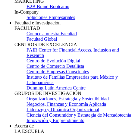
MARKETING
B2B Brand Bootcamp
In-Company
Soluciones Empresariales
Facultad e Investigación
FACULTAD
Conoce a nuestra Facultad
Facultad Global
CENTROS DE EXCELENCIA
FAIR Center for Financial Access, Inclusion and
Research
Centro de Evolución Digital
Centro de Comercio Detallista
Centro de Empresas Conscientes
Instituto de Familias Empresarias para México y
Latinoamérica
Dunning Latin America Centre
GRUPOS DE INVESTIGACIÓN
Organizaciones, Estrategia y Sostenibilidad
Negocios, Finanzas y Economía Aplicada
Liderazgo y Dinámica Organizacional
Ciencia del Consumidor y Estrategia de Mercadotecnia
Innovación y Emprendimiento
Acerca de
LA ESCUELA