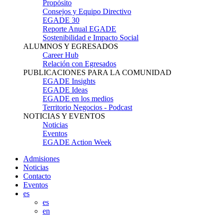
Propósito
Consejos y Equipo Directivo
EGADE 30
Reporte Anual EGADE
Sostenibilidad e Impacto Social
ALUMNOS Y EGRESADOS
Career Hub
Relación con Egresados
PUBLICACIONES PARA LA COMUNIDAD
EGADE Insights
EGADE Ideas
EGADE en los medios
Territorio Negocios - Podcast
NOTICIAS Y EVENTOS
Noticias
Eventos
EGADE Action Week
Admisiones
Noticias
Contacto
Eventos
es
es
en