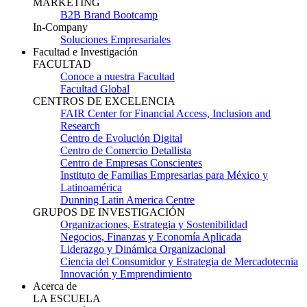
MARKETING
B2B Brand Bootcamp
In-Company
Soluciones Empresariales
Facultad e Investigación
FACULTAD
Conoce a nuestra Facultad
Facultad Global
CENTROS DE EXCELENCIA
FAIR Center for Financial Access, Inclusion and
Research
Centro de Evolución Digital
Centro de Comercio Detallista
Centro de Empresas Conscientes
Instituto de Familias Empresarias para México y
Latinoamérica
Dunning Latin America Centre
GRUPOS DE INVESTIGACIÓN
Organizaciones, Estrategia y Sostenibilidad
Negocios, Finanzas y Economía Aplicada
Liderazgo y Dinámica Organizacional
Ciencia del Consumidor y Estrategia de Mercadotecnia
Innovación y Emprendimiento
Acerca de
LA ESCUELA