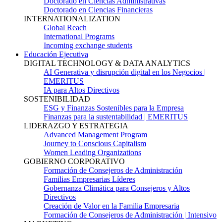
Doctorado en Ciencias Administrativas
Doctorado en Ciencias Financieras
INTERNATIONALIZATION
Global Reach
International Programs
Incoming exchange students
Educación Ejecutiva
DIGITAL TECHNOLOGY & DATA ANALYTICS
AI Generativa y disrupción digital en los Negocios |
EMERITUS
IA para Altos Directivos
SOSTENIBILIDAD
ESG y Finanzas Sostenibles para la Empresa
Finanzas para la sustentabilidad | EMERITUS
LIDERAZGO Y ESTRATEGIA
Advanced Management Program
Journey to Conscious Capitalism
Women Leading Organizations
GOBIERNO CORPORATIVO
Formación de Consejeros de Administración
Familias Empresarias Líderes
Gobernanza Climática para Consejeros y Altos
Directivos
Creación de Valor en la Familia Empresaria
Formación de Consejeros de Administración | Intensivo