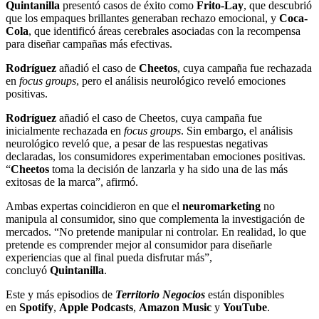
Quintanilla
presentó casos de éxito como
Frito-Lay
, que descubrió
que los empaques brillantes generaban rechazo emocional, y
Coca-
Cola
, que identificó áreas cerebrales asociadas con la recompensa
para diseñar campañas más efectivas.
Rodríguez
añadió el caso de
Cheetos
, cuya campaña fue rechazada
en
focus groups
, pero el análisis neurológico reveló emociones
positivas.
Rodríguez
añadió el caso de Cheetos, cuya campaña fue
inicialmente rechazada en
focus groups
. Sin embargo, el análisis
neurológico reveló que, a pesar de las respuestas negativas
declaradas, los consumidores experimentaban emociones positivas.
“
Cheetos
toma la decisión de lanzarla y ha sido una de las más
exitosas de la marca”, afirmó.
Ambas expertas coincidieron en que el
neuromarketing
no
manipula al consumidor, sino que complementa la investigación de
mercados. “No pretende manipular ni controlar. En realidad, lo que
pretende es comprender mejor al consumidor para diseñarle
experiencias que al final pueda disfrutar más”,
concluyó
Quintanilla
.
Este y más episodios de
Territorio Negocios
están disponibles
en
Spotify
,
Apple Podcasts
,
Amazon Music
y
YouTube
.