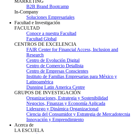
MARKETING
B2B Brand Bootcamp
In-Company
Soluciones Empresariales
Facultad e Investigación
FACULTAD
Conoce a nuestra Facultad
Facultad Global
CENTROS DE EXCELENCIA
FAIR Center for Financial Access, Inclusion and
Research
Centro de Evolución Digital
Centro de Comercio Detallista
Centro de Empresas Conscientes
Instituto de Familias Empresarias para México y
Latinoamérica
Dunning Latin America Centre
GRUPOS DE INVESTIGACIÓN
Organizaciones, Estrategia y Sostenibilidad
Negocios, Finanzas y Economía Aplicada
Liderazgo y Dinámica Organizacional
Ciencia del Consumidor y Estrategia de Mercadotecnia
Innovación y Emprendimiento
Acerca de
LA ESCUELA