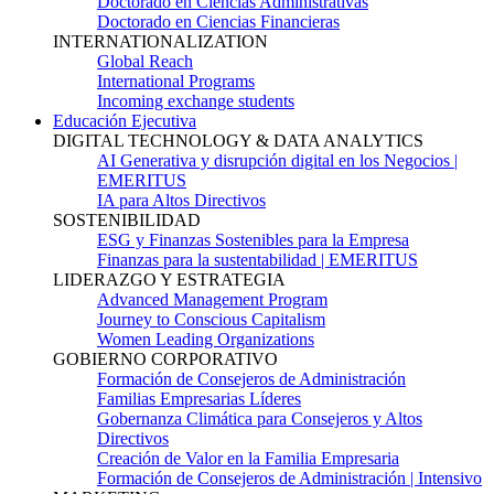
Doctorado en Ciencias Administrativas
Doctorado en Ciencias Financieras
INTERNATIONALIZATION
Global Reach
International Programs
Incoming exchange students
Educación Ejecutiva
DIGITAL TECHNOLOGY & DATA ANALYTICS
AI Generativa y disrupción digital en los Negocios |
EMERITUS
IA para Altos Directivos
SOSTENIBILIDAD
ESG y Finanzas Sostenibles para la Empresa
Finanzas para la sustentabilidad | EMERITUS
LIDERAZGO Y ESTRATEGIA
Advanced Management Program
Journey to Conscious Capitalism
Women Leading Organizations
GOBIERNO CORPORATIVO
Formación de Consejeros de Administración
Familias Empresarias Líderes
Gobernanza Climática para Consejeros y Altos
Directivos
Creación de Valor en la Familia Empresaria
Formación de Consejeros de Administración | Intensivo