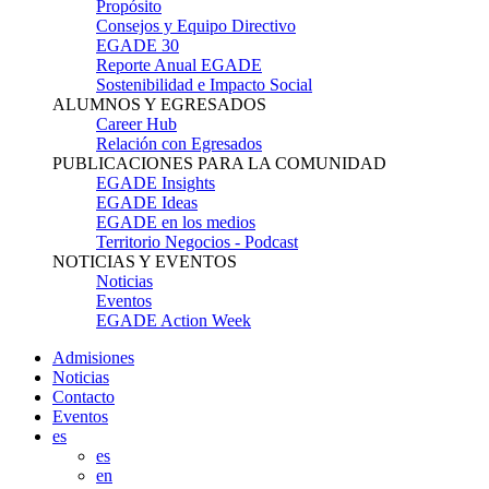
Propósito
Consejos y Equipo Directivo
EGADE 30
Reporte Anual EGADE
Sostenibilidad e Impacto Social
ALUMNOS Y EGRESADOS
Career Hub
Relación con Egresados
PUBLICACIONES PARA LA COMUNIDAD
EGADE Insights
EGADE Ideas
EGADE en los medios
Territorio Negocios - Podcast
NOTICIAS Y EVENTOS
Noticias
Eventos
EGADE Action Week
Admisiones
Noticias
Contacto
Eventos
es
es
en