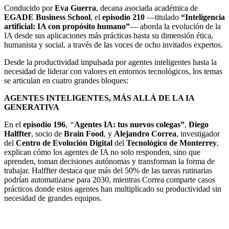
Conducido por
Eva Guerra
, decana asociada académica de
EGADE Business School
, el
episodio 210
—titulado
“Inteligencia
artificial: IA con propósito humano”
— aborda la evolución de la
IA desde sus aplicaciones más prácticas hasta su dimensión ética,
humanista y social, a través de las voces de ocho invitados expertos.
Desde la productividad impulsada por agentes inteligentes hasta la
necesidad de liderar con valores en entornos tecnológicos, los temas
se articulan en cuatro grandes bloques:
AGENTES INTELIGENTES, MÁS ALLÁ DE LA IA
GENERATIVA
En el
episodio 196
,
“
Agentes IA: tus nuevos colegas”
,
Diego
Halffter
, socio
de
Brain Food
, y
Alejandro Correa
, investigador
del
Centro de Evolución Digital
del
Tecnológico de Monterrey
,
explican cómo los agentes de IA no solo responden, sino que
aprenden, toman decisiones autónomas y transforman la forma de
trabajar. Halffter destaca que más del 50% de las tareas rutinarias
podrían automatizarse para 2030, mientras Correa comparte casos
prácticos donde estos agentes han multiplicado su productividad sin
necesidad de grandes equipos.