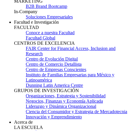
MARKETING
B2B Brand Bootcamp
In-Company
Soluciones Empresariales
Facultad e Investigación
FACULTAD
Conoce a nuestra Facultad
Facultad Global
CENTROS DE EXCELENCIA
FAIR Center for Financial Access, Inclusion and
Research
Centro de Evolución Digital
Centro de Comercio Detallista
Centro de Empresas Conscientes
Instituto de Familias Empresarias para México y
Latinoamérica
Dunning Latin America Centre
GRUPOS DE INVESTIGACIÓN
Organizaciones, Estrategia y Sostenibilidad
Negocios, Finanzas y Economía Aplicada
Liderazgo y Dinámica Organizacional
Ciencia del Consumidor y Estrategia de Mercadotecnia
Innovación y Emprendimiento
Acerca de
LA ESCUELA