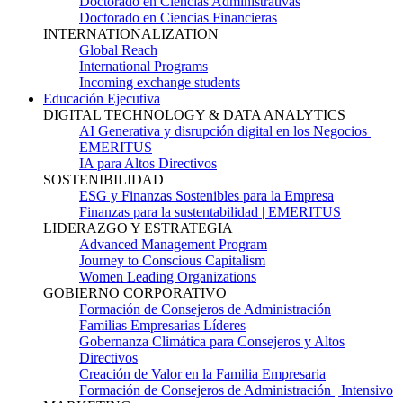
Doctorado en Ciencias Administrativas
Doctorado en Ciencias Financieras
INTERNATIONALIZATION
Global Reach
International Programs
Incoming exchange students
Educación Ejecutiva
DIGITAL TECHNOLOGY & DATA ANALYTICS
AI Generativa y disrupción digital en los Negocios |
EMERITUS
IA para Altos Directivos
SOSTENIBILIDAD
ESG y Finanzas Sostenibles para la Empresa
Finanzas para la sustentabilidad | EMERITUS
LIDERAZGO Y ESTRATEGIA
Advanced Management Program
Journey to Conscious Capitalism
Women Leading Organizations
GOBIERNO CORPORATIVO
Formación de Consejeros de Administración
Familias Empresarias Líderes
Gobernanza Climática para Consejeros y Altos
Directivos
Creación de Valor en la Familia Empresaria
Formación de Consejeros de Administración | Intensivo