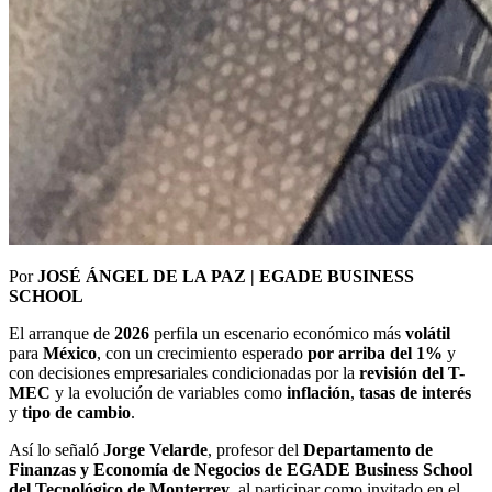
Por
JOSÉ ÁNGEL DE LA PAZ | EGADE BUSINESS
SCHOOL
El arranque de
2026
perfila un escenario económico más
volátil
para
México
, con un crecimiento esperado
por arriba del 1%
y
con decisiones empresariales condicionadas por la
revisión del T-
MEC
y la evolución de variables como
inflación
,
tasas de interés
y
tipo de cambio
.
Así lo señaló
Jorge Velarde
, profesor del
Departamento de
Finanzas y Economía de Negocios de EGADE Business School
del Tecnológico de Monterrey
, al participar como invitado en el