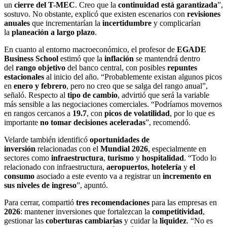
un
cierre del T-MEC
. Creo que la
continuidad está garantizada
”,
sostuvo.
No obstante, explicó que existen escenarios con
revisiones
anuales
que incrementarían la
incertidumbre
y complicarían
la
planeación a largo plazo
.
En cuanto al entorno macroeconómico, el profesor de
EGADE
Business School
estimó que la
inflación
se mantendrá dentro
del
rango objetivo
del banco central, con posibles
repuntes
estacionales
al inicio del año.
“Probablemente existan algunos picos
en
enero y febrero
, pero no creo que se salga del rango anual”,
señaló. Respecto al
tipo de cambio
, advirtió que será la variable
más sensible a las negociaciones comerciales. “Podríamos movernos
en rangos cercanos a
19.7
, con
picos de volatilidad
, por lo que es
importante
no tomar decisiones aceleradas
”, recomendó.
Velarde también identificó
oportunidades de
inversión
relacionadas con el
Mundial 2026
, especialmente en
sectores como
infraestructura
,
turismo
y
hospitalidad
.
“Todo lo
relacionado con infraestructura,
aeropuertos
,
hotelería
y
el
consumo
asociado a este evento va a registrar un
incremento en
sus niveles de ingreso
”, apuntó.
Para cerrar, compartió
tres recomendaciones
para las empresas en
2026
: mantener inversiones que fortalezcan la
competitividad
,
gestionar las
coberturas cambiarias
y cuidar la
liquidez
. “No es