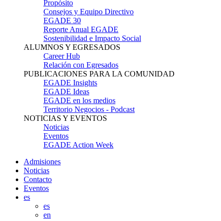
Propósito
Consejos y Equipo Directivo
EGADE 30
Reporte Anual EGADE
Sostenibilidad e Impacto Social
ALUMNOS Y EGRESADOS
Career Hub
Relación con Egresados
PUBLICACIONES PARA LA COMUNIDAD
EGADE Insights
EGADE Ideas
EGADE en los medios
Territorio Negocios - Podcast
NOTICIAS Y EVENTOS
Noticias
Eventos
EGADE Action Week
Admisiones
Noticias
Contacto
Eventos
es
es
en