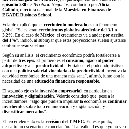
episodio 230
de
Territorio Negocios
, conducido por
Alicia
Galindo
, directora nacional de la
Maestría en Finanzas de
EGADE Business School
.
Velarde explicó que el
crecimiento moderado
es un fenómeno
global. “Se esperan
crecimientos globales alrededor del 3.1 o
3.2%
. En el caso de
México
, el crecimiento va a andar
por arriba
del 1%
”, indicó, al subrayar que estas proyecciones suelen ajustarse
conforme avanza el año.
Según su análisis, el crecimiento económico podría fortalecerse a
partir de
tres ejes
. El primero es el
consumo
, ligado al
poder
adquisitivo
y a la
productividad
. “Fortalecer el poder adquisitivo
con una
política salarial vinculada a la productividad
incentiva la
actividad económica de una manera más sana”, afirmó, junto con la
necesidad de una
educación financiera responsable
.
El segundo eje es la
inversión empresarial
, en particular en
innovación
y
digitalización
. Velarde consideró que, pese a la
incertidumbre, “algo que pudiera impulsar la economía es
continuar
invirtiendo
, sobre todo en innovación y digitalización, y
diversificar mercados
”.
El tercer elemento es la
revisión del T-MEC
. En este punto,
descartó un escenario de cancelación. “La realidad es que yo no veo