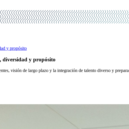
dad y propósito
, diversidad y propósito
ntes, visión de largo plazo y la integración de talento diverso y prepara