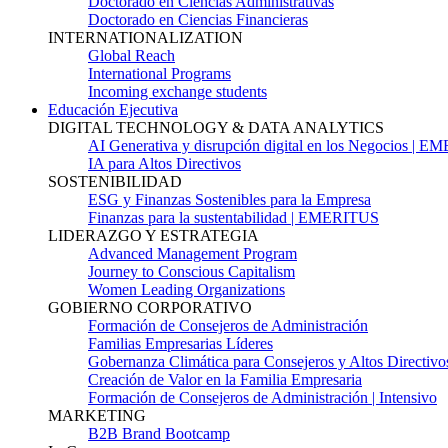
Doctorado en Ciencias Administrativas
Doctorado en Ciencias Financieras
INTERNATIONALIZATION
Global Reach
International Programs
Incoming exchange students
Educación Ejecutiva
DIGITAL TECHNOLOGY & DATA ANALYTICS
AI Generativa y disrupción digital en los Negocios | 
IA para Altos Directivos
SOSTENIBILIDAD
ESG y Finanzas Sostenibles para la Empresa
Finanzas para la sustentabilidad | EMERITUS
LIDERAZGO Y ESTRATEGIA
Advanced Management Program
Journey to Conscious Capitalism
Women Leading Organizations
GOBIERNO CORPORATIVO
Formación de Consejeros de Administración
Familias Empresarias Líderes
Gobernanza Climática para Consejeros y Altos Directivo
Creación de Valor en la Familia Empresaria
Formación de Consejeros de Administración | Intensivo
MARKETING
B2B Brand Bootcamp