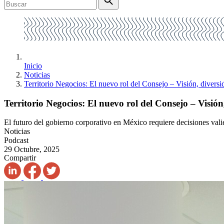
Inicio
Noticias
Territorio Negocios: El nuevo rol del Consejo – Visión, diversi
Territorio Negocios: El nuevo rol del Consejo – Visión
El futuro del gobierno corporativo en México requiere decisiones valie
Noticias
Podcast
29 Octubre, 2025
Compartir