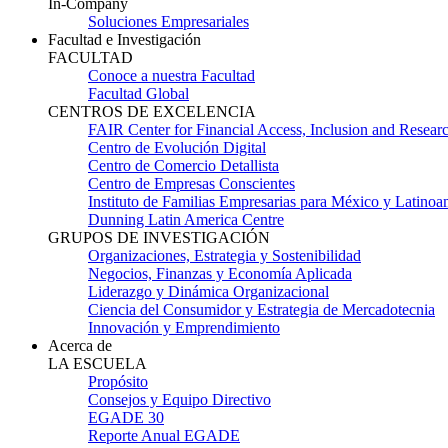
In-Company
Soluciones Empresariales
Facultad e Investigación
FACULTAD
Conoce a nuestra Facultad
Facultad Global
CENTROS DE EXCELENCIA
FAIR Center for Financial Access, Inclusion and Resear
Centro de Evolución Digital
Centro de Comercio Detallista
Centro de Empresas Conscientes
Instituto de Familias Empresarias para México y Latinoa
Dunning Latin America Centre
GRUPOS DE INVESTIGACIÓN
Organizaciones, Estrategia y Sostenibilidad
Negocios, Finanzas y Economía Aplicada
Liderazgo y Dinámica Organizacional
Ciencia del Consumidor y Estrategia de Mercadotecnia
Innovación y Emprendimiento
Acerca de
LA ESCUELA
Propósito
Consejos y Equipo Directivo
EGADE 30
Reporte Anual EGADE