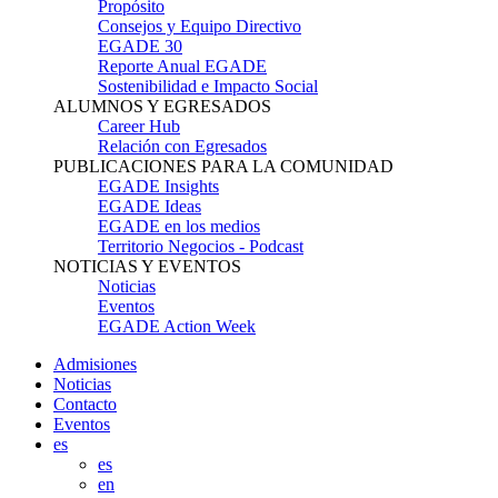
Propósito
Consejos y Equipo Directivo
EGADE 30
Reporte Anual EGADE
Sostenibilidad e Impacto Social
ALUMNOS Y EGRESADOS
Career Hub
Relación con Egresados
PUBLICACIONES PARA LA COMUNIDAD
EGADE Insights
EGADE Ideas
EGADE en los medios
Territorio Negocios - Podcast
NOTICIAS Y EVENTOS
Noticias
Eventos
EGADE Action Week
Admisiones
Noticias
Contacto
Eventos
es
es
en