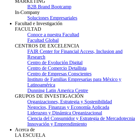
MARKETING
B2B Brand Bootcamp
In-Company
Soluciones Empresariales
Facultad e Investigación
FACULTAD
Conoce a nuestra Facultad
Facultad Global
CENTROS DE EXCELENCIA
FAIR Center for Financial Access, Inclusion and
Research
Centro de Evolución Digital
Centro de Comercio Detallista
Centro de Empresas Conscientes
Instituto de Familias Empresarias para México y
Latinoamérica
Dunning Latin America Centre
GRUPOS DE INVESTIGACIÓN
Organizaciones, Estrategia y Sostenibilidad
Negocios, Finanzas y Economía Aplicada
Liderazgo y Dinámica Organizacional
Ciencia del Consumidor y Estrategia de Mercadotecnia
Innovación y Emprendimiento
Acerca de
LA ESCUELA