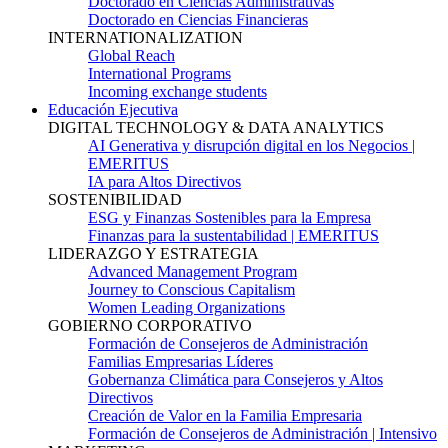
Doctorado en Ciencias Administrativas
Doctorado en Ciencias Financieras
INTERNATIONALIZATION
Global Reach
International Programs
Incoming exchange students
Educación Ejecutiva
DIGITAL TECHNOLOGY & DATA ANALYTICS
AI Generativa y disrupción digital en los Negocios |
EMERITUS
IA para Altos Directivos
SOSTENIBILIDAD
ESG y Finanzas Sostenibles para la Empresa
Finanzas para la sustentabilidad | EMERITUS
LIDERAZGO Y ESTRATEGIA
Advanced Management Program
Journey to Conscious Capitalism
Women Leading Organizations
GOBIERNO CORPORATIVO
Formación de Consejeros de Administración
Familias Empresarias Líderes
Gobernanza Climática para Consejeros y Altos
Directivos
Creación de Valor en la Familia Empresaria
Formación de Consejeros de Administración | Intensivo