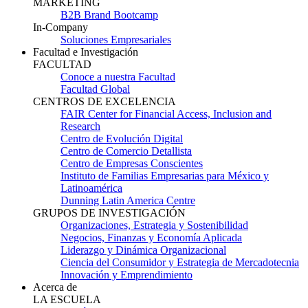
MARKETING
B2B Brand Bootcamp
In-Company
Soluciones Empresariales
Facultad e Investigación
FACULTAD
Conoce a nuestra Facultad
Facultad Global
CENTROS DE EXCELENCIA
FAIR Center for Financial Access, Inclusion and
Research
Centro de Evolución Digital
Centro de Comercio Detallista
Centro de Empresas Conscientes
Instituto de Familias Empresarias para México y
Latinoamérica
Dunning Latin America Centre
GRUPOS DE INVESTIGACIÓN
Organizaciones, Estrategia y Sostenibilidad
Negocios, Finanzas y Economía Aplicada
Liderazgo y Dinámica Organizacional
Ciencia del Consumidor y Estrategia de Mercadotecnia
Innovación y Emprendimiento
Acerca de
LA ESCUELA