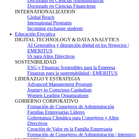
Doctorado en Ciencias Administrativas
Doctorado en Ciencias Financieras
INTERNATIONALIZATION
Global Reach
International Programs
Incoming exchange students
Educación Ejecutiva
DIGITAL TECHNOLOGY & DATA ANALYTICS
AI Generativa y disrupción digital en los Negocios |
EMERITUS
IA para Altos Directivos
SOSTENIBILIDAD
ESG y Finanzas Sostenibles para la Empresa
Finanzas para la sustentabilidad | EMERITUS
LIDERAZGO Y ESTRATEGIA
Advanced Management Program
Journey to Conscious Capitalism
Women Leading Organizations
GOBIERNO CORPORATIVO
Formación de Consejeros de Administración
Familias Empresarias Líderes
Gobernanza Climática para Consejeros y Altos
Directivos
Creación de Valor en la Familia Empresaria
Formación de Consejeros de Administración | Intensivo