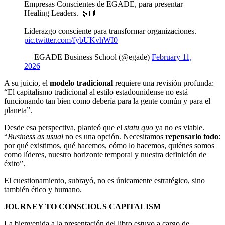
Empresas Conscientes de EGADE, para presentar
Healing Leaders. 🌿📘
Liderazgo consciente para transformar organizaciones.
pic.twitter.com/fybUKvhWI0
— EGADE Business School (@egade)
February 11,
2026
A su juicio, el
modelo tradicional
requiere una revisión profunda:
“El capitalismo tradicional al estilo estadounidense no está
funcionando tan bien como debería para la gente común y para el
planeta”.
Desde esa perspectiva, planteó que el
statu quo
ya no es viable.
“
Business as usual
no es una opción. Necesitamos
repensarlo todo
:
por qué existimos, qué hacemos, cómo lo hacemos, quiénes somos
como líderes, nuestro horizonte temporal y nuestra definición de
éxito”.
El cuestionamiento, subrayó, no es únicamente estratégico, sino
también ético y humano.
JOURNEY TO CONSCIOUS CAPITALISM
La bienvenida a la presentación del libro estuvo a cargo de