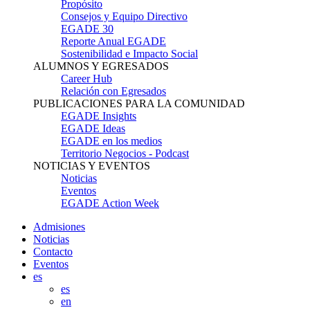
Propósito
Consejos y Equipo Directivo
EGADE 30
Reporte Anual EGADE
Sostenibilidad e Impacto Social
ALUMNOS Y EGRESADOS
Career Hub
Relación con Egresados
PUBLICACIONES PARA LA COMUNIDAD
EGADE Insights
EGADE Ideas
EGADE en los medios
Territorio Negocios - Podcast
NOTICIAS Y EVENTOS
Noticias
Eventos
EGADE Action Week
Admisiones
Noticias
Contacto
Eventos
es
es
en