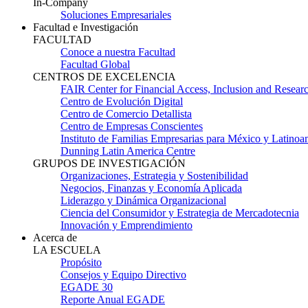
In-Company
Soluciones Empresariales
Facultad e Investigación
FACULTAD
Conoce a nuestra Facultad
Facultad Global
CENTROS DE EXCELENCIA
FAIR Center for Financial Access, Inclusion and Resear
Centro de Evolución Digital
Centro de Comercio Detallista
Centro de Empresas Conscientes
Instituto de Familias Empresarias para México y Latinoa
Dunning Latin America Centre
GRUPOS DE INVESTIGACIÓN
Organizaciones, Estrategia y Sostenibilidad
Negocios, Finanzas y Economía Aplicada
Liderazgo y Dinámica Organizacional
Ciencia del Consumidor y Estrategia de Mercadotecnia
Innovación y Emprendimiento
Acerca de
LA ESCUELA
Propósito
Consejos y Equipo Directivo
EGADE 30
Reporte Anual EGADE