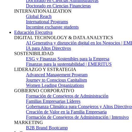
Doctorado en Ciencias Administrativas
Doctorado en Ciencias Financieras
INTERNATIONALIZATION
Global Reach
International Programs
Incoming exchange students
Educación Ejecutiva
DIGITAL TECHNOLOGY & DATA ANALYTICS
AI Generativa y disrupción digital en los Negocios | 
IA para Altos Directivos
SOSTENIBILIDAD
ESG y Finanzas Sostenibles para la Empresa
Finanzas para la sustentabilidad | EMERITUS
LIDERAZGO Y ESTRATEGIA
Advanced Management Program
Journey to Conscious Capitalism
Women Leading Organizations
GOBIERNO CORPORATIVO
Formación de Consejeros de Administración
Familias Empresarias Líderes
Gobernanza Climática para Consejeros y Altos Directivo
Creación de Valor en la Familia Empresaria
Formación de Consejeros de Administración | Intensivo
MARKETING
B2B Brand Bootcamp