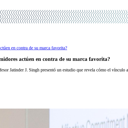
túen en contra de su marca favorita?
idores actúen en contra de su marca favorita?
sor Jatinder J. Singh presentó un estudio que revela cómo el vínculo 