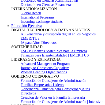
Doctorado en Ciencias Administrativas
Doctorado en Ciencias Financieras
INTERNATIONALIZATION
Global Reach
International Programs
Incoming exchange students
Educación Ejecutiva
DIGITAL TECHNOLOGY & DATA ANALYTICS
AI Generativa y disrupción digital en los Negocios |
EMERITUS
IA para Altos Directivos
SOSTENIBILIDAD
ESG y Finanzas Sostenibles para la Empresa
Finanzas para la sustentabilidad | EMERITUS
LIDERAZGO Y ESTRATEGIA
Advanced Management Program
Journey to Conscious Capitalism
Women Leading Organizations
GOBIERNO CORPORATIVO
Formación de Consejeros de Administración
Familias Empresarias Líderes
Gobernanza Climática para Consejeros y Altos
Directivos
Creación de Valor en la Familia Empresaria
Formación de Consejeros de Administración | Intensivo