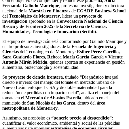
Con el objetivo de comprender y reducir este problema,
Alicia
Fernanda Galindo Manrique
, profesora investigadora y directora
nacional de la
Maestría en Finanzas
de
EGADE Business School
del
Tecnológico de Monterrey
, lidera un
proyecto de
investigación
aprobado en la
Convocatoria Nacional de Ciencia
Básica y de Frontera 2025
de la
Secretaría de Ciencia,
Humanidades, Tecnología e Innovación (
Secihti)
.
El equipo de investigación está conformado por Galindo Manrique y
cuatro profesores investigadores de
la
Escuela de Ingeniería y
Ciencias
del Tecnológico de Monterrey:
Esther Pérez Carrillo,
Sara Guajardo Flores, Rebeca María García García
y
Vicente
Antonio Mirón Mérida
, quienes aportan su experiencia en gestión
alimentaria, biotecnología y sostenibilidad.
Su
proyecto de ciencia frontera
, titulado “Diagnóstico integral
directo e inverso del manejo del tomate en mercado urbano de
Nuevo León: enfoque LCSA y de doble materialidad para la
reducción de pérdidas con impacto social”, analiza el manejo del
tomate en el
Mercado de Abastos Estrella
, ubicado en el
municipio de
San Nicolás de los Garza
, dentro del
área
metropolitana de Monterrey
.
Asimismo, su propósito es
“ponerle precio al desperdicio”
:
cuantificar el valor económico, ambiental y social de las pérdidas
alimentarias para impulsar
estrategias de
economía circular
,