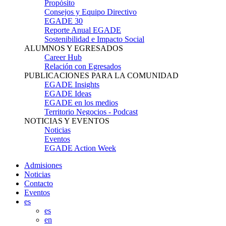
Propósito
Consejos y Equipo Directivo
EGADE 30
Reporte Anual EGADE
Sostenibilidad e Impacto Social
ALUMNOS Y EGRESADOS
Career Hub
Relación con Egresados
PUBLICACIONES PARA LA COMUNIDAD
EGADE Insights
EGADE Ideas
EGADE en los medios
Territorio Negocios - Podcast
NOTICIAS Y EVENTOS
Noticias
Eventos
EGADE Action Week
Admisiones
Noticias
Contacto
Eventos
es
es
en