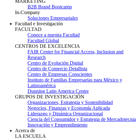
MARKETING
B2B Brand Bootcamp
In-Company
Soluciones Empresariales
Facultad e Investigación
FACULTAD
Conoce a nuestra Facultad
Facultad Global
CENTROS DE EXCELENCIA
FAIR Center for Financial Access, Inclusion and
Research
Centro de Evolución Digital
Centro de Comercio Detallista
Centro de Empresas Conscientes
Instituto de Familias Empresarias para México y
Latinoamérica
Dunning Latin America Centre
GRUPOS DE INVESTIGACIÓN
Organizaciones, Estrategia y Sostenibilidad
Negocios, Finanzas y Economía Aplicada
Liderazgo y Dinámica Organizacional
Ciencia del Consumidor y Estrategia de Mercadotecnia
Innovación y Emprendimiento
Acerca de
LA ESCUELA