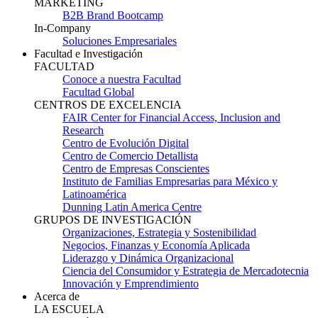
MARKETING
B2B Brand Bootcamp
In-Company
Soluciones Empresariales
Facultad e Investigación
FACULTAD
Conoce a nuestra Facultad
Facultad Global
CENTROS DE EXCELENCIA
FAIR Center for Financial Access, Inclusion and
Research
Centro de Evolución Digital
Centro de Comercio Detallista
Centro de Empresas Conscientes
Instituto de Familias Empresarias para México y
Latinoamérica
Dunning Latin America Centre
GRUPOS DE INVESTIGACIÓN
Organizaciones, Estrategia y Sostenibilidad
Negocios, Finanzas y Economía Aplicada
Liderazgo y Dinámica Organizacional
Ciencia del Consumidor y Estrategia de Mercadotecnia
Innovación y Emprendimiento
Acerca de
LA ESCUELA