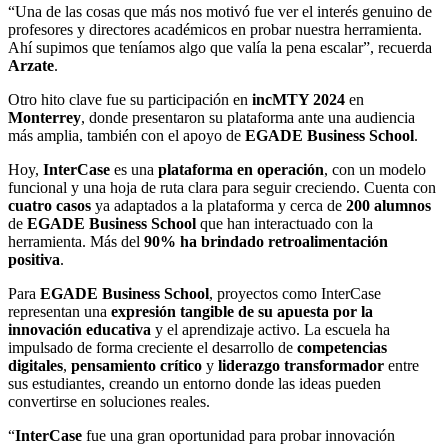
“Una de las cosas que más nos motivó fue ver el interés genuino de
profesores y directores académicos en probar nuestra herramienta.
Ahí supimos que teníamos algo que valía la pena escalar”, recuerda
Arzate
.
Otro hito clave fue su participación en
incMTY 2024
en
Monterrey
, donde presentaron su plataforma ante una audiencia
más amplia, también con el apoyo de
EGADE Business School
.
Hoy,
InterCase
es una
plataforma en operación
, con un modelo
funcional y una hoja de ruta clara para seguir creciendo. Cuenta con
cuatro casos
ya adaptados a la plataforma y cerca de
200 alumnos
de
EGADE Business School
que han interactuado con la
herramienta. Más del
90% ha brindado retroalimentación
positiva
.
Para
EGADE Business School
, proyectos como InterCase
representan una
expresión tangible de su apuesta por la
innovación educativa
y el aprendizaje activo. La escuela ha
impulsado de forma creciente el desarrollo de
competencias
digitales
,
pensamiento crítico
y
liderazgo transformador
entre
sus estudiantes, creando un entorno donde las ideas pueden
convertirse en soluciones reales.
“
InterCase
fue una gran oportunidad para probar innovación