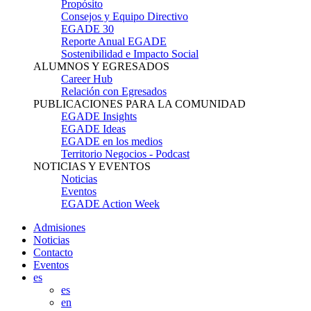
Propósito
Consejos y Equipo Directivo
EGADE 30
Reporte Anual EGADE
Sostenibilidad e Impacto Social
ALUMNOS Y EGRESADOS
Career Hub
Relación con Egresados
PUBLICACIONES PARA LA COMUNIDAD
EGADE Insights
EGADE Ideas
EGADE en los medios
Territorio Negocios - Podcast
NOTICIAS Y EVENTOS
Noticias
Eventos
EGADE Action Week
Admisiones
Noticias
Contacto
Eventos
es
es
en