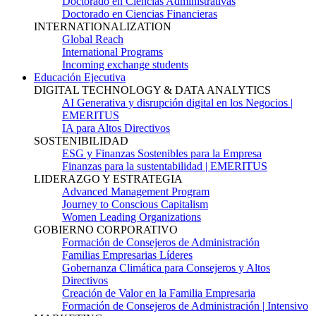
Doctorado en Ciencias Administrativas
Doctorado en Ciencias Financieras
INTERNATIONALIZATION
Global Reach
International Programs
Incoming exchange students
Educación Ejecutiva
DIGITAL TECHNOLOGY & DATA ANALYTICS
AI Generativa y disrupción digital en los Negocios |
EMERITUS
IA para Altos Directivos
SOSTENIBILIDAD
ESG y Finanzas Sostenibles para la Empresa
Finanzas para la sustentabilidad | EMERITUS
LIDERAZGO Y ESTRATEGIA
Advanced Management Program
Journey to Conscious Capitalism
Women Leading Organizations
GOBIERNO CORPORATIVO
Formación de Consejeros de Administración
Familias Empresarias Líderes
Gobernanza Climática para Consejeros y Altos
Directivos
Creación de Valor en la Familia Empresaria
Formación de Consejeros de Administración | Intensivo