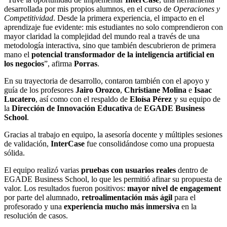
desarrollada por mis propios alumnos, en el curso de
Operaciones y
Competitividad
. Desde la primera experiencia, el impacto en el
aprendizaje fue evidente: mis estudiantes no solo comprendieron con
mayor claridad la complejidad del mundo real a través de una
metodología interactiva, sino que también descubrieron de primera
mano el
potencial transformador de la inteligencia artificial en
los negocios
”, afirma
Porras
.
En su trayectoria de desarrollo, contaron también con el apoyo y
guía de los profesores
Jairo Orozco
,
Christiane Molina
e
Isaac
Lucatero
, así como con el respaldo de
Eloísa Pérez
y su equipo de
la
Dirección de Innovación Educativa
de
EGADE Business
School
.
Gracias al trabajo en equipo, la asesoría docente y múltiples sesiones
de validación,
InterCase
fue consolidándose como una propuesta
sólida.
El equipo realizó varias
pruebas con usuarios reales
dentro de
EGADE Business School, lo que les permitió afinar su propuesta de
valor. Los resultados fueron positivos:
mayor nivel de engagement
por parte del alumnado,
retroalimentación más ágil
para el
profesorado y una
experiencia mucho más inmersiva
en la
resolución de casos.