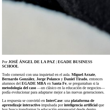
Por
JOSÉ ÁNGEL DE LA PAZ
|
EGADE BUSINESS
SCHOOL
Todo comenzó con una inquietud en el aula.
Miguel Arzate
,
Bernardo González
,
Jorge Polanco
y
Daniel Tirado
, entonces
alumnos del
EGADE MBA
en
Santa Fe
, se preguntaban si la
metodología del caso
—un clásico en la educación de negocios—
podía evolucionar para adaptarse mejor a las nuevas generaciones.
La respuesta se convirtió en
InterCase
: una
plataforma de
aprendizaje interactivo
impulsada por
inteligencia artificial
que
hoy busca transformar la educación empresarial desde dentro.