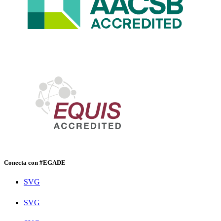
Conecta con #EGADE
SVG
SVG