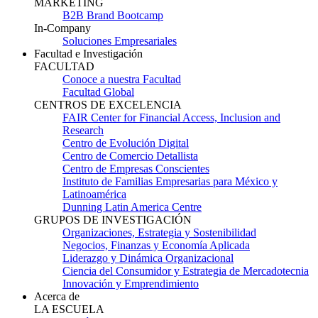
MARKETING
B2B Brand Bootcamp
In-Company
Soluciones Empresariales
Facultad e Investigación
FACULTAD
Conoce a nuestra Facultad
Facultad Global
CENTROS DE EXCELENCIA
FAIR Center for Financial Access, Inclusion and
Research
Centro de Evolución Digital
Centro de Comercio Detallista
Centro de Empresas Conscientes
Instituto de Familias Empresarias para México y
Latinoamérica
Dunning Latin America Centre
GRUPOS DE INVESTIGACIÓN
Organizaciones, Estrategia y Sostenibilidad
Negocios, Finanzas y Economía Aplicada
Liderazgo y Dinámica Organizacional
Ciencia del Consumidor y Estrategia de Mercadotecnia
Innovación y Emprendimiento
Acerca de
LA ESCUELA