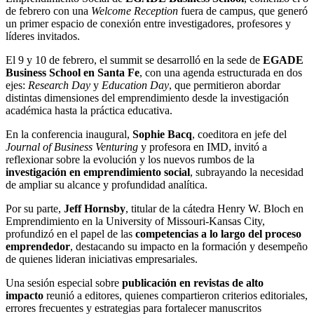
de febrero con una
Welcome Reception
fuera de campus, que generó
un primer espacio de conexión entre investigadores, profesores y
líderes invitados.
El 9 y 10 de febrero, el summit se desarrolló en la sede de
EGADE
Business School en Santa Fe
, con una agenda estructurada en dos
ejes:
Research Day
y
Education Day
, que permitieron abordar
distintas dimensiones del emprendimiento desde la investigación
académica hasta la práctica educativa.
En la conferencia inaugural,
Sophie Bacq
, coeditora en jefe del
Journal of Business Venturing
y profesora en IMD, invitó a
reflexionar sobre la evolución y los nuevos rumbos de la
investigación en emprendimiento social
, subrayando la necesidad
de ampliar su alcance y profundidad analítica.
Por su parte,
Jeff Hornsby
, titular de la cátedra Henry W. Bloch en
Emprendimiento en la University of Missouri-Kansas City,
profundizó en el papel de las
competencias a lo largo del proceso
emprendedor
, destacando su impacto en la formación y desempeño
de quienes lideran iniciativas empresariales.
Una sesión especial sobre
publicación en revistas de alto
impacto
reunió a editores, quienes compartieron criterios editoriales,
errores frecuentes y estrategias para fortalecer manuscritos