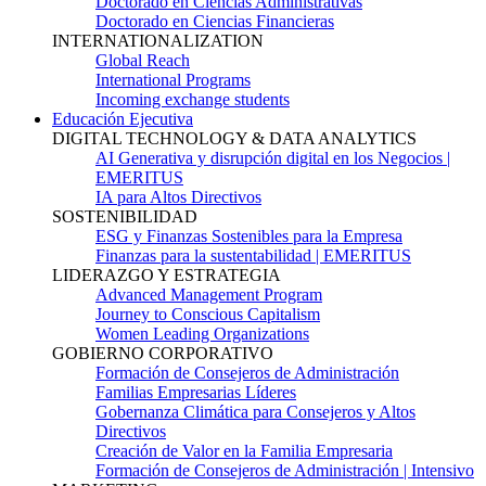
Doctorado en Ciencias Administrativas
Doctorado en Ciencias Financieras
INTERNATIONALIZATION
Global Reach
International Programs
Incoming exchange students
Educación Ejecutiva
DIGITAL TECHNOLOGY & DATA ANALYTICS
AI Generativa y disrupción digital en los Negocios |
EMERITUS
IA para Altos Directivos
SOSTENIBILIDAD
ESG y Finanzas Sostenibles para la Empresa
Finanzas para la sustentabilidad | EMERITUS
LIDERAZGO Y ESTRATEGIA
Advanced Management Program
Journey to Conscious Capitalism
Women Leading Organizations
GOBIERNO CORPORATIVO
Formación de Consejeros de Administración
Familias Empresarias Líderes
Gobernanza Climática para Consejeros y Altos
Directivos
Creación de Valor en la Familia Empresaria
Formación de Consejeros de Administración | Intensivo