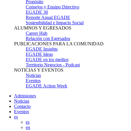
Propósito
Consejos y Equipo Directivo
EGADE 30
Reporte Anual EGADE
Sostenibilidad e Impacto Social
ALUMNOS Y EGRESADOS
Career Hub
Relación con Egresados
PUBLICACIONES PARA LA COMUNIDAD
EGADE Insights
EGADE Ideas
EGADE en los medios
Territorio Negocios - Podcast
NOTICIAS Y EVENTOS
Noticias
Eventos
EGADE Action Week
Admisiones
Noticias
Contacto
Eventos
es
es
en