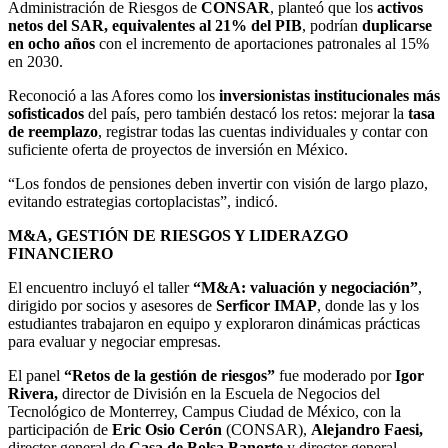
Administración de Riesgos de
CONSAR
, planteó que los
activos
netos del SAR, equivalentes al 21% del PIB
, podrían
duplicarse
en ocho años
con el incremento de aportaciones patronales al 15%
en 2030.
Reconoció a las Afores como los
inversionistas institucionales más
sofisticados
del país, pero también destacó los retos: mejorar la
tasa
de reemplazo
, registrar todas las cuentas individuales y contar con
suficiente oferta de proyectos de inversión en México.
“Los fondos de pensiones deben invertir con visión de largo plazo,
evitando estrategias cortoplacistas”, indicó.
M&A, GESTIÓN DE RIESGOS Y LIDERAZGO
FINANCIERO
El encuentro incluyó el taller
“M&A: valuación y negociación”
,
dirigido por socios y asesores de
Serficor IMAP
, donde las y los
estudiantes trabajaron en equipo y exploraron dinámicas prácticas
para evaluar y negociar empresas.
El panel
“Retos de la gestión de riesgos”
fue moderado por
Igor
Rivera,
director de División en la Escuela de Negocios del
Tecnológico de Monterrey, Campus Ciudad de México, con la
participación de
Eric Osio Cerón
(CONSAR),
Alejandro Faesi,
director general de
Casa de Bolsa Banorte
y director general