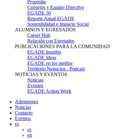
Propósito
Consejos y Equipo Directivo
EGADE 30
Reporte Anual EGADE
Sostenibilidad e Impacto Social
ALUMNOS Y EGRESADOS
Career Hub
Relación con Egresados
PUBLICACIONES PARA LA COMUNIDAD
EGADE Insights
EGADE Ideas
EGADE en los medios
Territorio Negocios - Podcast
NOTICIAS Y EVENTOS
Noticias
Eventos
EGADE Action Week
Admisiones
Noticias
Contacto
Eventos
es
es
en