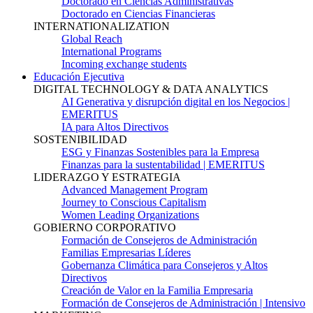
Doctorado en Ciencias Administrativas
Doctorado en Ciencias Financieras
INTERNATIONALIZATION
Global Reach
International Programs
Incoming exchange students
Educación Ejecutiva
DIGITAL TECHNOLOGY & DATA ANALYTICS
AI Generativa y disrupción digital en los Negocios |
EMERITUS
IA para Altos Directivos
SOSTENIBILIDAD
ESG y Finanzas Sostenibles para la Empresa
Finanzas para la sustentabilidad | EMERITUS
LIDERAZGO Y ESTRATEGIA
Advanced Management Program
Journey to Conscious Capitalism
Women Leading Organizations
GOBIERNO CORPORATIVO
Formación de Consejeros de Administración
Familias Empresarias Líderes
Gobernanza Climática para Consejeros y Altos
Directivos
Creación de Valor en la Familia Empresaria
Formación de Consejeros de Administración | Intensivo