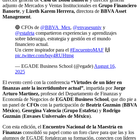
adjunto de Mercados y Ventas Institucionales en
Grupo Financiero
Banorte
, y
Lizeth Karem Herrera,
directora de
BBVA Asset
Management
.
🔵 CFOs de
@BBVA_Mex
,
@envasesuniv
y
@estafeta
compartieron experiencias y aprendizajes
sobre liderazgo, estrategia y gestión en el mundo
financiero actual.
Un cierre inspirador para el
#EncuentroMAF
🙌
pic.twitter.com/bqy4RUHtmg
— EGADE Business School (@egade)
August 16,
2025
El evento cerró con la conferencia
“Virtudes de un líder en
finanzas ante la incertidumbre actual”
, impartida por
Jorge
Arturo Martínez,
profesor del Departamento de Finanzas y
Economía de Negocios de
EGADE Business School
, que dio pie a
un panel de
CFOs
con la participación de
Beatriz Guzmán
(
BBVA
México
),
Georgina Valencia
(
Grupo Estafeta
) y
Rodrigo
Guzmán
(
Envases Universales de México
).
Con esta edición, el
Encuentro Nacional de la Maestría en
Finanzas
consolidó su papel como un foro clave para que las y los
alumnos de EGADE fortalezcan su formación, conecten con líderes