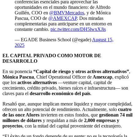
conferencias esenciales para aprovechar las
oportunidades en el mundo financiero: de Alfredo
Guillén, COO en
@BMVMercados
, y de Mónica
Pascua, COO de
@AMEXCAP
. Dos miradas
complementarias para anticiparse en un entorno en
constante cambio.
pic.twitter.com/DH5lwxXJis
— EGADE Business School (@egade)
August 15,
2025
EL CAPITAL PRIVADO COMO MOTOR DE
DESARROLLO
En su ponencia
“Capital de riesgo y otros activos alternativos”
,
Mónica Pascua
,
Chief Operational
Officer
de
Amexcap
, explicó
que los
activos alternativos
—venture capital, capital de
crecimiento, crédito privado, bienes raíces e infraestructura— son
claves para el
desarrollo económico del país
.
Resaltó que, aunque implican menor liquidez y mayor complejidad,
ofrecen un alto potencial de rendimiento. Actualmente, solo
cuatro
de las once Afores
invierten en estos fondos, que
gestionan 74 mil
millones de dólares
y respaldan a más de
2,000 empresas y
proyectos
, con la mitad del capital proveniente del extranjero.
“El éxito de un fondo depende de su gente; no es la tecnología la