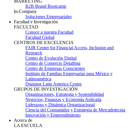
MARKETING
B2B Brand Bootcamp
In-Company
Soluciones Empresariales
Facultad e Investigación
FACULTAD
Conoce a nuestra Facultad
Facultad Global
CENTROS DE EXCELENCIA
FAIR Center for Financial Access, Inclusion and
Research
Centro de Evolución Digital
Centro de Comercio Detallista
Centro de Empresas Conscientes
Instituto de Familias Empresarias para México y
Latinoamérica
Dunning Latin America Centre
GRUPOS DE INVESTIGACIÓN
Organizaciones, Estrategia y Sostenibilidad
Negocios, Finanzas y Economía Aplicada
Liderazgo y Dinámica Organizacional
Ciencia del Consumidor y Estrategia de Mercadotecnia
Innovación y Emprendimiento
Acerca de
LA ESCUELA