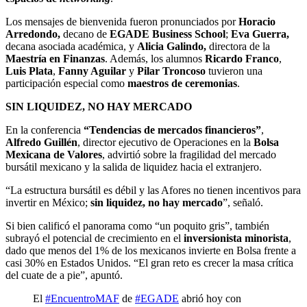
Los mensajes de bienvenida fueron pronunciados por
Horacio
Arredondo,
decano de
EGADE Business School
;
Eva Guerra,
decana asociada académica, y
Alicia Galindo,
directora de la
Maestría en Finanzas
. Además, los alumnos
Ricardo Franco
,
Luis Plata
,
Fanny Aguilar
y
Pilar Troncoso
tuvieron una
participación especial como
maestros de ceremonias
.
SIN LIQUIDEZ, NO HAY MERCADO
En la conferencia
“Tendencias de mercados financieros”
,
Alfredo Guillén
, director ejecutivo de Operaciones en la
Bolsa
Mexicana de Valores
, advirtió sobre la fragilidad del mercado
bursátil mexicano y la salida de liquidez hacia el extranjero.
“La estructura bursátil es débil y las Afores no tienen incentivos para
invertir en México;
sin liquidez, no hay mercado
”, señaló.
Si bien calificó el panorama como “un poquito gris”, también
subrayó el potencial de crecimiento en el
inversionista minorista
,
dado que menos del 1% de los mexicanos invierte en Bolsa frente a
casi 30% en Estados Unidos. “El gran reto es crecer la masa crítica
del cuate de a pie”, apuntó.
El
#EncuentroMAF
de
#EGADE
abrió hoy con