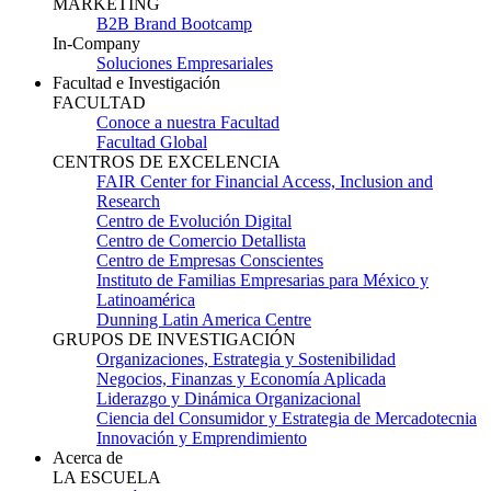
MARKETING
B2B Brand Bootcamp
In-Company
Soluciones Empresariales
Facultad e Investigación
FACULTAD
Conoce a nuestra Facultad
Facultad Global
CENTROS DE EXCELENCIA
FAIR Center for Financial Access, Inclusion and
Research
Centro de Evolución Digital
Centro de Comercio Detallista
Centro de Empresas Conscientes
Instituto de Familias Empresarias para México y
Latinoamérica
Dunning Latin America Centre
GRUPOS DE INVESTIGACIÓN
Organizaciones, Estrategia y Sostenibilidad
Negocios, Finanzas y Economía Aplicada
Liderazgo y Dinámica Organizacional
Ciencia del Consumidor y Estrategia de Mercadotecnia
Innovación y Emprendimiento
Acerca de
LA ESCUELA