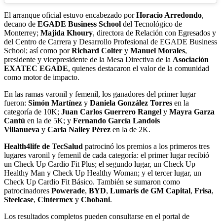
El arranque oficial estuvo encabezado por
Horacio Arredondo
,
decano de
EGADE Business School
del Tecnológico de
Monterrey;
Majida Khoury
, directora de Relación con Egresados y
del Centro de Carrera y Desarrollo Profesional de EGADE Business
School; así como por
Richard Colter
y
Manuel Morales
,
presidente y vicepresidente de la Mesa Directiva de la
Asociación
EXATEC EGADE
, quienes destacaron el valor de la comunidad
como motor de impacto.
En las ramas varonil y femenil, los ganadores del primer lugar
fueron:
Simón Martínez
y
Daniela González Torres
en la
categoría de 10K;
Juan Carlos Guerrero Rangel
y
Mayra Garza
Cantú
en la de 5K; y
Fernando García Landois
Villanueva
y
Carla Nailey Pérez
en la de 2K.
Health4life de TecSalud
patrocinó los premios a los primeros tres
lugares varonil y femenil de cada categoría: el primer lugar recibió
un Check Up Cardio Fit Plus; el segundo lugar, un Check Up
Healthy Man y Check Up Healthy Woman; y el tercer lugar, un
Check Up Cardio Fit Básico. También se sumaron como
patrocinadores
Powerade
,
BYD
,
Lumaris de GM Capital
,
Frisa
,
Steelcase
,
Cintermex
y
Chobani
.
Los resultados completos pueden consultarse en el portal de