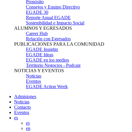
Propósito
Consejos y Equipo Directivo
EGADE 30
Reporte Anual EGADE
Sostenibilidad e Impacto Social
ALUMNOS Y EGRESADOS
Career Hub
Relación con Egresados
PUBLICACIONES PARA LA COMUNIDAD
EGADE Insights
EGADE Ideas
EGADE en los medios
Territorio Negocios - Podcast
NOTICIAS Y EVENTOS
Noticias
Eventos
EGADE Action Week
Admisiones
Noticias
Contacto
Eventos
es
es
en