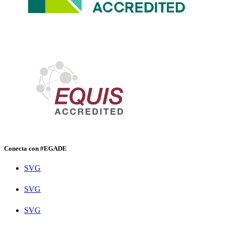
Conecta con #EGADE
SVG
SVG
SVG