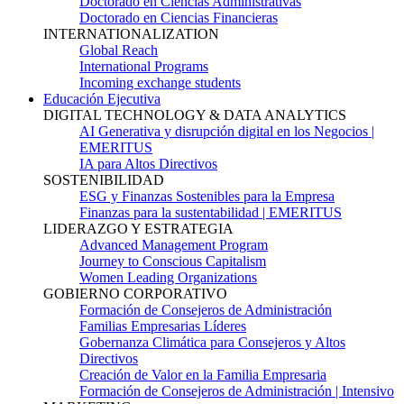
Doctorado en Ciencias Administrativas
Doctorado en Ciencias Financieras
INTERNATIONALIZATION
Global Reach
International Programs
Incoming exchange students
Educación Ejecutiva
DIGITAL TECHNOLOGY & DATA ANALYTICS
AI Generativa y disrupción digital en los Negocios |
EMERITUS
IA para Altos Directivos
SOSTENIBILIDAD
ESG y Finanzas Sostenibles para la Empresa
Finanzas para la sustentabilidad | EMERITUS
LIDERAZGO Y ESTRATEGIA
Advanced Management Program
Journey to Conscious Capitalism
Women Leading Organizations
GOBIERNO CORPORATIVO
Formación de Consejeros de Administración
Familias Empresarias Líderes
Gobernanza Climática para Consejeros y Altos
Directivos
Creación de Valor en la Familia Empresaria
Formación de Consejeros de Administración | Intensivo