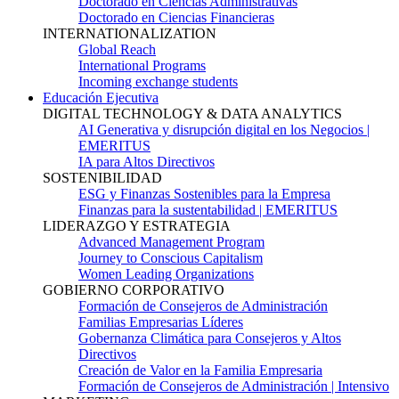
Doctorado en Ciencias Administrativas
Doctorado en Ciencias Financieras
INTERNATIONALIZATION
Global Reach
International Programs
Incoming exchange students
Educación Ejecutiva
DIGITAL TECHNOLOGY & DATA ANALYTICS
AI Generativa y disrupción digital en los Negocios |
EMERITUS
IA para Altos Directivos
SOSTENIBILIDAD
ESG y Finanzas Sostenibles para la Empresa
Finanzas para la sustentabilidad | EMERITUS
LIDERAZGO Y ESTRATEGIA
Advanced Management Program
Journey to Conscious Capitalism
Women Leading Organizations
GOBIERNO CORPORATIVO
Formación de Consejeros de Administración
Familias Empresarias Líderes
Gobernanza Climática para Consejeros y Altos
Directivos
Creación de Valor en la Familia Empresaria
Formación de Consejeros de Administración | Intensivo