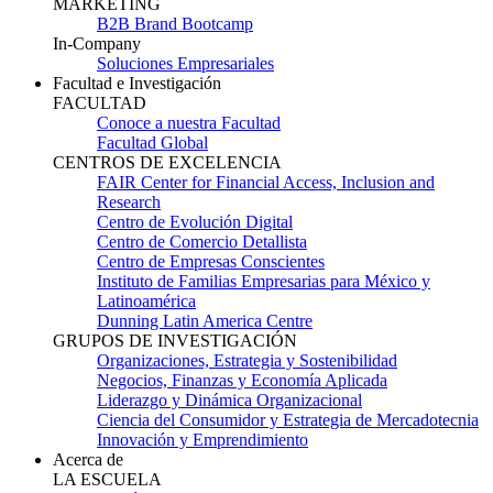
MARKETING
B2B Brand Bootcamp
In-Company
Soluciones Empresariales
Facultad e Investigación
FACULTAD
Conoce a nuestra Facultad
Facultad Global
CENTROS DE EXCELENCIA
FAIR Center for Financial Access, Inclusion and
Research
Centro de Evolución Digital
Centro de Comercio Detallista
Centro de Empresas Conscientes
Instituto de Familias Empresarias para México y
Latinoamérica
Dunning Latin America Centre
GRUPOS DE INVESTIGACIÓN
Organizaciones, Estrategia y Sostenibilidad
Negocios, Finanzas y Economía Aplicada
Liderazgo y Dinámica Organizacional
Ciencia del Consumidor y Estrategia de Mercadotecnia
Innovación y Emprendimiento
Acerca de
LA ESCUELA