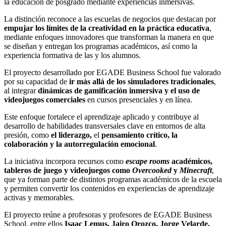
la educación de posgrado mediante experiencias inmersivas.
La distinción reconoce a las escuelas de negocios que destacan por
empujar los límites de la creatividad en la práctica educativa
,
mediante enfoques innovadores que transforman la manera en que
se diseñan y entregan los programas académicos, así como la
experiencia formativa de las y los alumnos.
El proyecto desarrollado por EGADE Business School fue valorado
por su capacidad de
ir más allá de los simuladores tradicionales
,
al integrar
dinámicas de gamificación inmersiva y el uso de
videojuegos comerciales
en cursos presenciales y en línea.
Este enfoque fortalece el aprendizaje aplicado y contribuye al
desarrollo de habilidades transversales clave en entornos de alta
presión, como
el liderazgo,
el
pensamiento crítico, la
colaboración y la autorregulación emocional
.
La iniciativa incorpora recursos como
escape rooms
académicos,
tableros de juego y videojuegos como
Overcooked
y
Minecraft
,
que ya forman parte de distintos programas académicos de la escuela
y permiten convertir los contenidos en experiencias de aprendizaje
activas y memorables.
El proyecto reúne a profesoras y profesores de EGADE Business
School, entre ellos
Isaac Lemus, Jairo Orozco, Jorge Velarde,