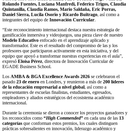
Rolando Fuentes, Luciana Manfredi, Federico Trigos, Claudia
Quintanilla, Claudia Ramos, Mario Saldaña, Eric Porras,
Daniel Sierra, Lucila Osorio y Ricardo Buitrago
, así como a
integrantes del equipo de
Innovación Curricular
.
“Este reconocimiento internacional destaca nuestra estrategia de
gamificación inmersiva y videojuegos, una pieza clave de nuestro
Modelo Educativo
enfocado en el aprendizaje aplicado y
transformador. Este es el resultado del compromiso de las y los
profesores que participaron activamente en esta iniciativa, y del
equipo que apoyó a transformar nuestras experiencias en el aula”,
expresó
Eloísa Pérez
, directora de Innovación Curricular de
EGADE Business School.
Los
AMBA & BGA Excellence Awards 2026
se celebraron el
pasado
23 de enero
en Londres, y reunieron a más de
200 líderes
de la educación empresarial a nivel global
, así como a
representantes de escuelas finalistas, estudiantes, egresados,
empleadores y aliados estratégicos del ecosistema académico
internacional.
Durante la ceremonia se dieron a conocer los proyectos ganadores y
los reconocidos como
“
High
Commended
”
en cada una de las
13
categorías
que conforman estos premios, los cuales distinguen
prácticas sobresalientes en innovación, liderazgo académico y