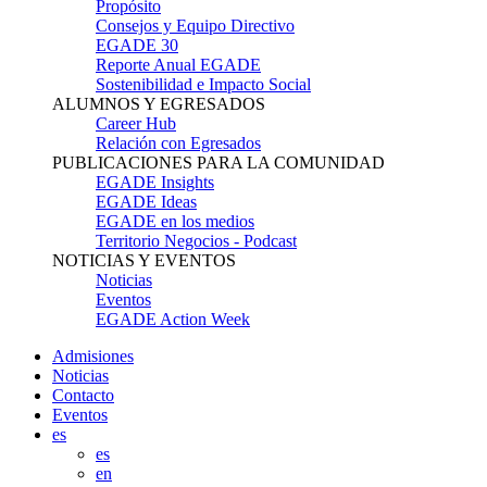
Propósito
Consejos y Equipo Directivo
EGADE 30
Reporte Anual EGADE
Sostenibilidad e Impacto Social
ALUMNOS Y EGRESADOS
Career Hub
Relación con Egresados
PUBLICACIONES PARA LA COMUNIDAD
EGADE Insights
EGADE Ideas
EGADE en los medios
Territorio Negocios - Podcast
NOTICIAS Y EVENTOS
Noticias
Eventos
EGADE Action Week
Admisiones
Noticias
Contacto
Eventos
es
es
en