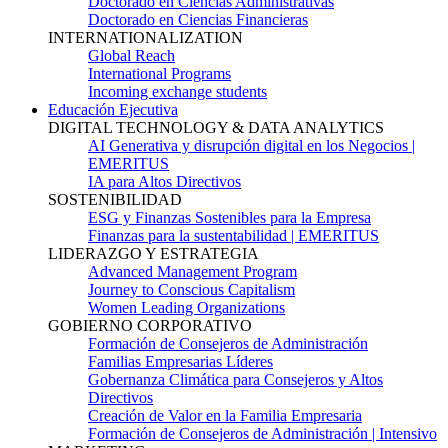
Doctorado en Ciencias Administrativas
Doctorado en Ciencias Financieras
INTERNATIONALIZATION
Global Reach
International Programs
Incoming exchange students
Educación Ejecutiva
DIGITAL TECHNOLOGY & DATA ANALYTICS
AI Generativa y disrupción digital en los Negocios |
EMERITUS
IA para Altos Directivos
SOSTENIBILIDAD
ESG y Finanzas Sostenibles para la Empresa
Finanzas para la sustentabilidad | EMERITUS
LIDERAZGO Y ESTRATEGIA
Advanced Management Program
Journey to Conscious Capitalism
Women Leading Organizations
GOBIERNO CORPORATIVO
Formación de Consejeros de Administración
Familias Empresarias Líderes
Gobernanza Climática para Consejeros y Altos
Directivos
Creación de Valor en la Familia Empresaria
Formación de Consejeros de Administración | Intensivo