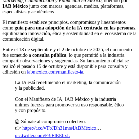
Marketing, Comunicación y Publicidad en México
, liderado por
IAB México
junto con marcas, agencias, medios, plataformas,
especialistas y académicos.
El manifiesto establece principios, compromisos y lineamientos
como
guía para una adopción de la IA
centrada en las personas
,
equilibrando innovación, ética y sostenibilidad en el ecosistema de la
comunicación digital.
Entre el 18 de septiembre y el 2 de octubre de 2025, el documento
fue sometido a
consulta pública
, lo que permitió a la industria
compartir observaciones y sugerencias. Su lanzamiento oficial se
realizó el pasado 15 de octubre y está disponible para consulta y
adhesión en
iabmexico.com/manifiesto-ia
.
La IA está redefiniendo el marketing, la comunicación
y la publicidad.
Con el Manifiesto de IA, IAB México y la industria
unimos fuerzas para promover su uso responsable, ético
y con propósito.
🤖 Súmate al compromiso colectivo.
👉
https://t.co/vTbJDh31mr
#IABMéxico
…
pic.twitter.com/F3iFIEEhxL