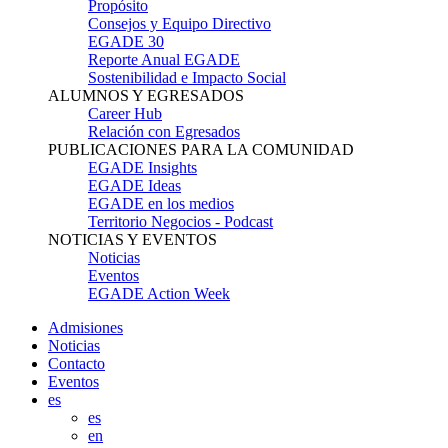
Propósito
Consejos y Equipo Directivo
EGADE 30
Reporte Anual EGADE
Sostenibilidad e Impacto Social
ALUMNOS Y EGRESADOS
Career Hub
Relación con Egresados
PUBLICACIONES PARA LA COMUNIDAD
EGADE Insights
EGADE Ideas
EGADE en los medios
Territorio Negocios - Podcast
NOTICIAS Y EVENTOS
Noticias
Eventos
EGADE Action Week
Admisiones
Noticias
Contacto
Eventos
es
es
en