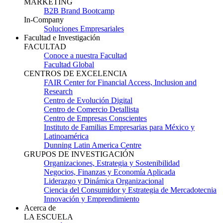
MARKETING
B2B Brand Bootcamp
In-Company
Soluciones Empresariales
Facultad e Investigación
FACULTAD
Conoce a nuestra Facultad
Facultad Global
CENTROS DE EXCELENCIA
FAIR Center for Financial Access, Inclusion and
Research
Centro de Evolución Digital
Centro de Comercio Detallista
Centro de Empresas Conscientes
Instituto de Familias Empresarias para México y
Latinoamérica
Dunning Latin America Centre
GRUPOS DE INVESTIGACIÓN
Organizaciones, Estrategia y Sostenibilidad
Negocios, Finanzas y Economía Aplicada
Liderazgo y Dinámica Organizacional
Ciencia del Consumidor y Estrategia de Mercadotecnia
Innovación y Emprendimiento
Acerca de
LA ESCUELA