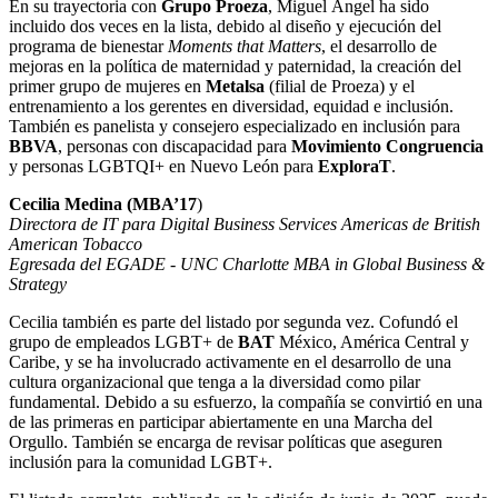
En su trayectoria con
Grupo
Proeza
, Miguel Ángel ha sido
incluido dos veces en la lista, debido al diseño y ejecución del
programa de bienestar
Moments that Matters
, el desarrollo de
mejoras en la política de maternidad y paternidad, la creación del
primer grupo de mujeres en
Metalsa
(filial de Proeza) y el
entrenamiento a los gerentes en diversidad, equidad e inclusión.
También es panelista y consejero especializado en inclusión para
BBVA
, personas con discapacidad para
Movimiento Congruencia
y personas LGBTQI+ en Nuevo León para
ExploraT
.
Cecilia Medina (MBA’17
)
Directora de IT para Digital Business Services Americas de British
American Tobacco
Egresada del EGADE - UNC Charlotte MBA in Global Business &
Strategy
Cecilia también es parte del listado por segunda vez. Cofundó el
grupo de empleados LGBT+ de
BAT
México, América Central y
Caribe, y se ha involucrado activamente en el desarrollo de una
cultura organizacional que tenga a la diversidad como pilar
fundamental. Debido a su esfuerzo, la compañía se convirtió en una
de las primeras en participar abiertamente en una Marcha del
Orgullo. También se encarga de revisar políticas que aseguren
inclusión para la comunidad LGBT+.