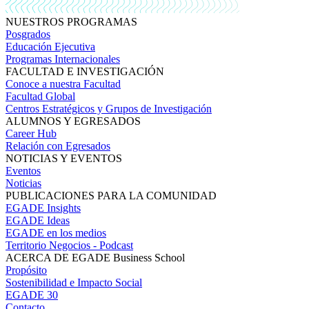
NUESTROS PROGRAMAS
Posgrados
Educación Ejecutiva
Programas Internacionales
FACULTAD E INVESTIGACIÓN
Conoce a nuestra Facultad
Facultad Global
Centros Estratégicos y Grupos de Investigación
ALUMNOS Y EGRESADOS
Career Hub
Relación con Egresados
NOTICIAS Y EVENTOS
Eventos
Noticias
PUBLICACIONES PARA LA COMUNIDAD
EGADE Insights
EGADE Ideas
EGADE en los medios
Territorio Negocios - Podcast
ACERCA DE EGADE Business School
Propósito
Sostenibilidad e Impacto Social
EGADE 30
Contacto