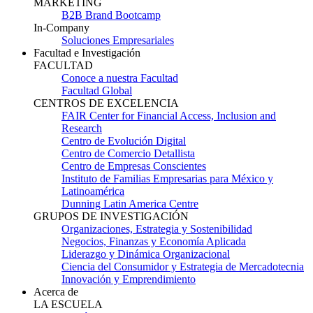
MARKETING
B2B Brand Bootcamp
In-Company
Soluciones Empresariales
Facultad e Investigación
FACULTAD
Conoce a nuestra Facultad
Facultad Global
CENTROS DE EXCELENCIA
FAIR Center for Financial Access, Inclusion and
Research
Centro de Evolución Digital
Centro de Comercio Detallista
Centro de Empresas Conscientes
Instituto de Familias Empresarias para México y
Latinoamérica
Dunning Latin America Centre
GRUPOS DE INVESTIGACIÓN
Organizaciones, Estrategia y Sostenibilidad
Negocios, Finanzas y Economía Aplicada
Liderazgo y Dinámica Organizacional
Ciencia del Consumidor y Estrategia de Mercadotecnia
Innovación y Emprendimiento
Acerca de
LA ESCUELA