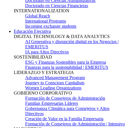
Doctorado en Ciencias Administrativas
Doctorado en Ciencias Financieras
INTERNATIONALIZATION
Global Reach
International Programs
Incoming exchange students
Educación Ejecutiva
DIGITAL TECHNOLOGY & DATA ANALYTICS
AI Generativa y disrupción digital en los Negocios |
EMERITUS
IA para Altos Directivos
SOSTENIBILIDAD
ESG y Finanzas Sostenibles para la Empresa
Finanzas para la sustentabilidad | EMERITUS
LIDERAZGO Y ESTRATEGIA
Advanced Management Program
Journey to Conscious Capitalism
Women Leading Organizations
GOBIERNO CORPORATIVO
Formación de Consejeros de Administración
Familias Empresarias Líderes
Gobernanza Climática para Consejeros y Altos
Directivos
Creación de Valor en la Familia Empresaria
Formación de Consejeros de Administración | Intensivo