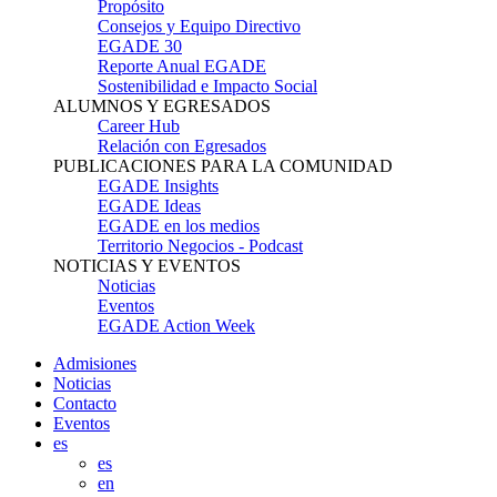
Propósito
Consejos y Equipo Directivo
EGADE 30
Reporte Anual EGADE
Sostenibilidad e Impacto Social
ALUMNOS Y EGRESADOS
Career Hub
Relación con Egresados
PUBLICACIONES PARA LA COMUNIDAD
EGADE Insights
EGADE Ideas
EGADE en los medios
Territorio Negocios - Podcast
NOTICIAS Y EVENTOS
Noticias
Eventos
EGADE Action Week
Admisiones
Noticias
Contacto
Eventos
es
es
en