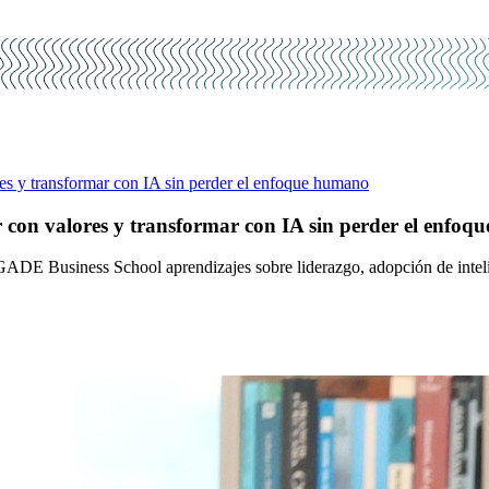
res y transformar con IA sin perder el enfoque humano
r con valores y transformar con IA sin perder el enfo
DE Business School aprendizajes sobre liderazgo, adopción de intelige