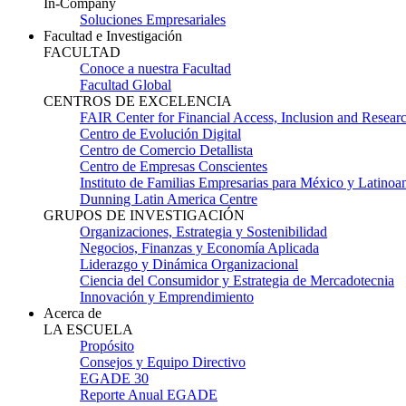
In-Company
Soluciones Empresariales
Facultad e Investigación
FACULTAD
Conoce a nuestra Facultad
Facultad Global
CENTROS DE EXCELENCIA
FAIR Center for Financial Access, Inclusion and Resear
Centro de Evolución Digital
Centro de Comercio Detallista
Centro de Empresas Conscientes
Instituto de Familias Empresarias para México y Latinoa
Dunning Latin America Centre
GRUPOS DE INVESTIGACIÓN
Organizaciones, Estrategia y Sostenibilidad
Negocios, Finanzas y Economía Aplicada
Liderazgo y Dinámica Organizacional
Ciencia del Consumidor y Estrategia de Mercadotecnia
Innovación y Emprendimiento
Acerca de
LA ESCUELA
Propósito
Consejos y Equipo Directivo
EGADE 30
Reporte Anual EGADE