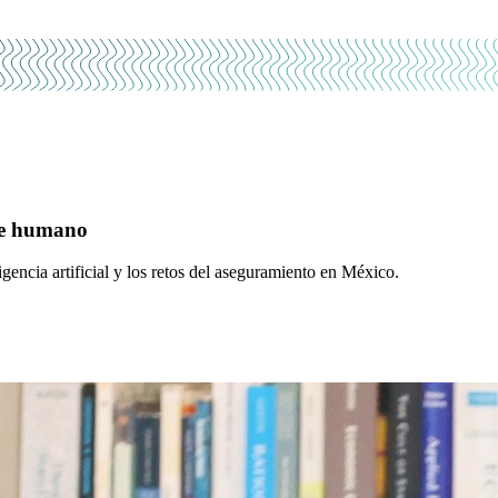
que humano
ncia artificial y los retos del aseguramiento en México.