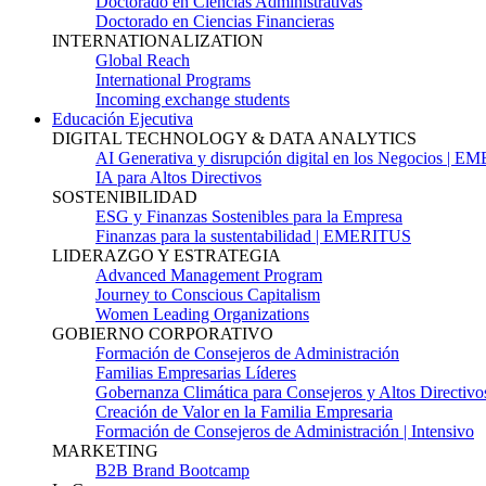
Doctorado en Ciencias Administrativas
Doctorado en Ciencias Financieras
INTERNATIONALIZATION
Global Reach
International Programs
Incoming exchange students
Educación Ejecutiva
DIGITAL TECHNOLOGY & DATA ANALYTICS
AI Generativa y disrupción digital en los Negocios | 
IA para Altos Directivos
SOSTENIBILIDAD
ESG y Finanzas Sostenibles para la Empresa
Finanzas para la sustentabilidad | EMERITUS
LIDERAZGO Y ESTRATEGIA
Advanced Management Program
Journey to Conscious Capitalism
Women Leading Organizations
GOBIERNO CORPORATIVO
Formación de Consejeros de Administración
Familias Empresarias Líderes
Gobernanza Climática para Consejeros y Altos Directivo
Creación de Valor en la Familia Empresaria
Formación de Consejeros de Administración | Intensivo
MARKETING
B2B Brand Bootcamp