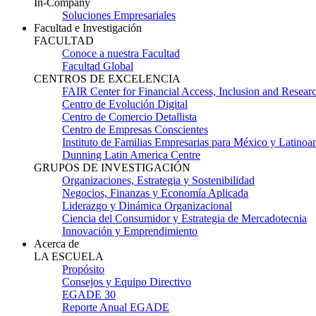
In-Company
Soluciones Empresariales
Facultad e Investigación
FACULTAD
Conoce a nuestra Facultad
Facultad Global
CENTROS DE EXCELENCIA
FAIR Center for Financial Access, Inclusion and Resear
Centro de Evolución Digital
Centro de Comercio Detallista
Centro de Empresas Conscientes
Instituto de Familias Empresarias para México y Latinoa
Dunning Latin America Centre
GRUPOS DE INVESTIGACIÓN
Organizaciones, Estrategia y Sostenibilidad
Negocios, Finanzas y Economía Aplicada
Liderazgo y Dinámica Organizacional
Ciencia del Consumidor y Estrategia de Mercadotecnia
Innovación y Emprendimiento
Acerca de
LA ESCUELA
Propósito
Consejos y Equipo Directivo
EGADE 30
Reporte Anual EGADE