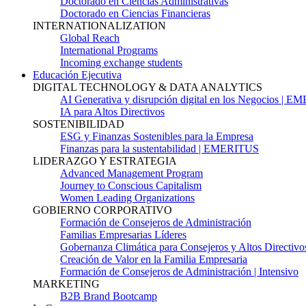
Doctorado en Ciencias Administrativas
Doctorado en Ciencias Financieras
INTERNATIONALIZATION
Global Reach
International Programs
Incoming exchange students
Educación Ejecutiva
DIGITAL TECHNOLOGY & DATA ANALYTICS
AI Generativa y disrupción digital en los Negocios | 
IA para Altos Directivos
SOSTENIBILIDAD
ESG y Finanzas Sostenibles para la Empresa
Finanzas para la sustentabilidad | EMERITUS
LIDERAZGO Y ESTRATEGIA
Advanced Management Program
Journey to Conscious Capitalism
Women Leading Organizations
GOBIERNO CORPORATIVO
Formación de Consejeros de Administración
Familias Empresarias Líderes
Gobernanza Climática para Consejeros y Altos Directivo
Creación de Valor en la Familia Empresaria
Formación de Consejeros de Administración | Intensivo
MARKETING
B2B Brand Bootcamp