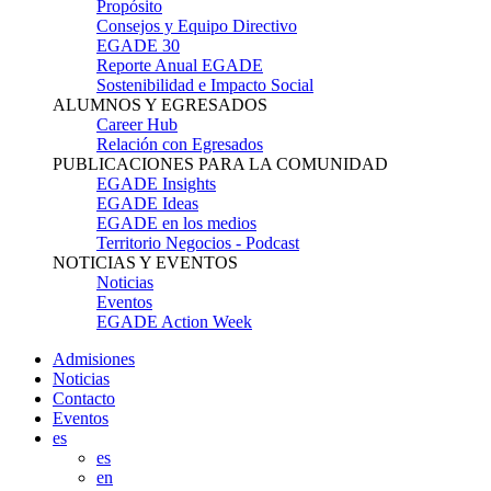
Propósito
Consejos y Equipo Directivo
EGADE 30
Reporte Anual EGADE
Sostenibilidad e Impacto Social
ALUMNOS Y EGRESADOS
Career Hub
Relación con Egresados
PUBLICACIONES PARA LA COMUNIDAD
EGADE Insights
EGADE Ideas
EGADE en los medios
Territorio Negocios - Podcast
NOTICIAS Y EVENTOS
Noticias
Eventos
EGADE Action Week
Admisiones
Noticias
Contacto
Eventos
es
es
en