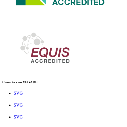
Conecta con #EGADE
SVG
SVG
SVG