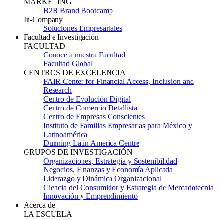
MARKETING
B2B Brand Bootcamp
In-Company
Soluciones Empresariales
Facultad e Investigación
FACULTAD
Conoce a nuestra Facultad
Facultad Global
CENTROS DE EXCELENCIA
FAIR Center for Financial Access, Inclusion and
Research
Centro de Evolución Digital
Centro de Comercio Detallista
Centro de Empresas Conscientes
Instituto de Familias Empresarias para México y
Latinoamérica
Dunning Latin America Centre
GRUPOS DE INVESTIGACIÓN
Organizaciones, Estrategia y Sostenibilidad
Negocios, Finanzas y Economía Aplicada
Liderazgo y Dinámica Organizacional
Ciencia del Consumidor y Estrategia de Mercadotecnia
Innovación y Emprendimiento
Acerca de
LA ESCUELA