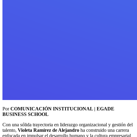
Por
COMUNICACIÓN INSTITUCIONAL | EGADE
BUSINESS SCHOOL
Con una sólida trayectoria en liderazgo organizacional y gestión del
talento,
Violeta Ramírez de Alejandro
ha construido una carrera
enfocada en impulsar el desarrollo humano y la cultura empresarial