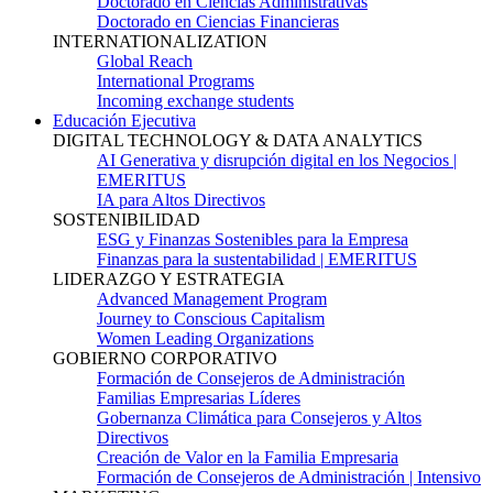
Doctorado en Ciencias Administrativas
Doctorado en Ciencias Financieras
INTERNATIONALIZATION
Global Reach
International Programs
Incoming exchange students
Educación Ejecutiva
DIGITAL TECHNOLOGY & DATA ANALYTICS
AI Generativa y disrupción digital en los Negocios |
EMERITUS
IA para Altos Directivos
SOSTENIBILIDAD
ESG y Finanzas Sostenibles para la Empresa
Finanzas para la sustentabilidad | EMERITUS
LIDERAZGO Y ESTRATEGIA
Advanced Management Program
Journey to Conscious Capitalism
Women Leading Organizations
GOBIERNO CORPORATIVO
Formación de Consejeros de Administración
Familias Empresarias Líderes
Gobernanza Climática para Consejeros y Altos
Directivos
Creación de Valor en la Familia Empresaria
Formación de Consejeros de Administración | Intensivo