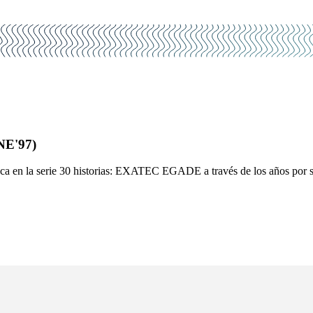
NE'97)
 en la serie 30 historias: EXATEC EGADE a través de los años por su