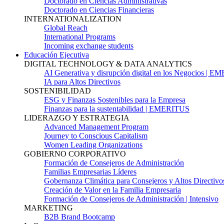
Doctorado en Ciencias Administrativas
Doctorado en Ciencias Financieras
INTERNATIONALIZATION
Global Reach
International Programs
Incoming exchange students
Educación Ejecutiva
DIGITAL TECHNOLOGY & DATA ANALYTICS
AI Generativa y disrupción digital en los Negocios | 
IA para Altos Directivos
SOSTENIBILIDAD
ESG y Finanzas Sostenibles para la Empresa
Finanzas para la sustentabilidad | EMERITUS
LIDERAZGO Y ESTRATEGIA
Advanced Management Program
Journey to Conscious Capitalism
Women Leading Organizations
GOBIERNO CORPORATIVO
Formación de Consejeros de Administración
Familias Empresarias Líderes
Gobernanza Climática para Consejeros y Altos Directivo
Creación de Valor en la Familia Empresaria
Formación de Consejeros de Administración | Intensivo
MARKETING
B2B Brand Bootcamp