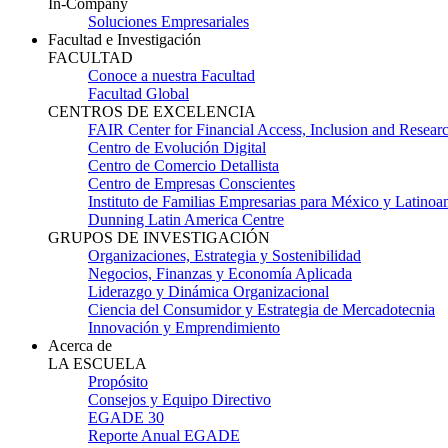
In-Company
Soluciones Empresariales
Facultad e Investigación
FACULTAD
Conoce a nuestra Facultad
Facultad Global
CENTROS DE EXCELENCIA
FAIR Center for Financial Access, Inclusion and Resear
Centro de Evolución Digital
Centro de Comercio Detallista
Centro de Empresas Conscientes
Instituto de Familias Empresarias para México y Latinoa
Dunning Latin America Centre
GRUPOS DE INVESTIGACIÓN
Organizaciones, Estrategia y Sostenibilidad
Negocios, Finanzas y Economía Aplicada
Liderazgo y Dinámica Organizacional
Ciencia del Consumidor y Estrategia de Mercadotecnia
Innovación y Emprendimiento
Acerca de
LA ESCUELA
Propósito
Consejos y Equipo Directivo
EGADE 30
Reporte Anual EGADE