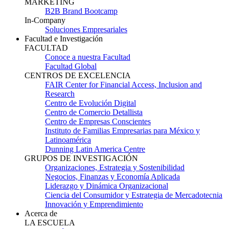
MARKETING
B2B Brand Bootcamp
In-Company
Soluciones Empresariales
Facultad e Investigación
FACULTAD
Conoce a nuestra Facultad
Facultad Global
CENTROS DE EXCELENCIA
FAIR Center for Financial Access, Inclusion and
Research
Centro de Evolución Digital
Centro de Comercio Detallista
Centro de Empresas Conscientes
Instituto de Familias Empresarias para México y
Latinoamérica
Dunning Latin America Centre
GRUPOS DE INVESTIGACIÓN
Organizaciones, Estrategia y Sostenibilidad
Negocios, Finanzas y Economía Aplicada
Liderazgo y Dinámica Organizacional
Ciencia del Consumidor y Estrategia de Mercadotecnia
Innovación y Emprendimiento
Acerca de
LA ESCUELA