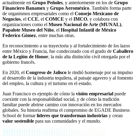
actualmente en
Grupo Peñoles
, y anteriormente en los de
Grupo
Financiero Banamex
y
Grupo Aeroméxico
. También forma parte
de organismos empresariales como el
Consejo Mexicano de
Negocios
, el
CCE
, el
COMCE
y el
IMCO
, y colabora con
organizaciones como el
Museo Nacional de Arte (MUNAL)
,
Papalote Museo del Niño
, el
Hospital Infantil de México
Federico Gómez
, entre muchas otras.
En reconocimiento a su trayectoria y al fortalecimiento de los lazos
entre México y Francia, fue condecorado con el grado de
Caballero
de la Legión de Honor
, la más alta distinción civil otorgada por el
gobierno francés.
En 2020, el
Congreso de Jalisco
le rindió homenaje por su impulso
al desarrollo de la industria tequilera, al paisaje agavero y al fomento
del empleo, la cultura y el turismo en el estado.
Juan Francisco es ejemplo de cómo la
visión empresarial
puede
coexistir con la responsabilidad social, y de cómo la tradición
familiar puede abrirse camino con innovación en los mercados
globales. Su historia reafirma el compromiso de EGADE Business
School de formar
líderes que transforman industrias
y crean
valor sostenible
para sus comunidades y el mundo.