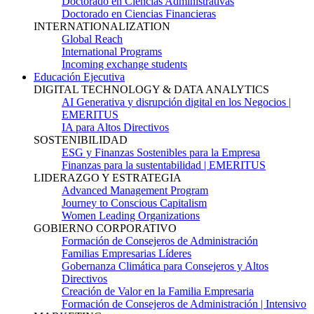
Doctorado en Ciencias Administrativas
Doctorado en Ciencias Financieras
INTERNATIONALIZATION
Global Reach
International Programs
Incoming exchange students
Educación Ejecutiva
DIGITAL TECHNOLOGY & DATA ANALYTICS
AI Generativa y disrupción digital en los Negocios |
EMERITUS
IA para Altos Directivos
SOSTENIBILIDAD
ESG y Finanzas Sostenibles para la Empresa
Finanzas para la sustentabilidad | EMERITUS
LIDERAZGO Y ESTRATEGIA
Advanced Management Program
Journey to Conscious Capitalism
Women Leading Organizations
GOBIERNO CORPORATIVO
Formación de Consejeros de Administración
Familias Empresarias Líderes
Gobernanza Climática para Consejeros y Altos
Directivos
Creación de Valor en la Familia Empresaria
Formación de Consejeros de Administración | Intensivo