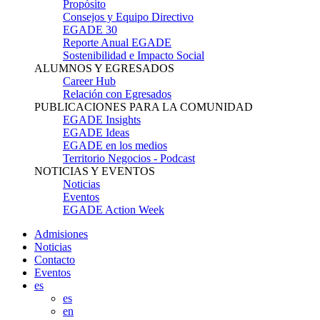
Propósito
Consejos y Equipo Directivo
EGADE 30
Reporte Anual EGADE
Sostenibilidad e Impacto Social
ALUMNOS Y EGRESADOS
Career Hub
Relación con Egresados
PUBLICACIONES PARA LA COMUNIDAD
EGADE Insights
EGADE Ideas
EGADE en los medios
Territorio Negocios - Podcast
NOTICIAS Y EVENTOS
Noticias
Eventos
EGADE Action Week
Admisiones
Noticias
Contacto
Eventos
es
es
en