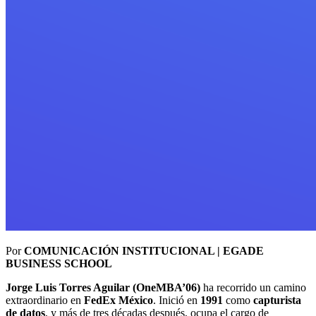
Por
COMUNICACIÓN INSTITUCIONAL | EGADE
BUSINESS SCHOOL
Jorge Luis Torres Aguilar (OneMBA’06)
ha recorrido un camino
extraordinario en
FedEx México
. Inició en
1991
como
capturista
de datos
, y más de tres décadas después, ocupa el cargo de