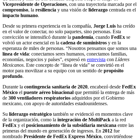
Vicepresidente de Operaciones
, con una trayectoria marcada por el
compromiso
, la
resiliencia
y una visión de
liderazgo
centrada en el
impacto humano
.
Desde su primera experiencia en la compañía,
Jorge Luis
ha creído
en el valor de conectar, no solo paquetes, sino personas. Esta
convicción se intensificó durante la
pandemia
, cuando
FedEx
se
volvió un actor esencial en la
cadena de suministros
y en la
esperanza de miles de personas. “Nosotros pensamos que somos una
línea de vida
: conectamos seres humanos, conectamos familias,
economías, negocios y países”, expresó en
entrevista
con
Líderes
Mexicanos
. Este concepto de “línea de vida” se convirtió en el
motor para movilizar a su equipo con un sentido de
propósito
profundo
.
Durante la
contingencia sanitaria de 2020
, encabezó desde
FedEx
México
el
puente aéreo binacional
que permitió la entrega de más
de
300 ventiladores respiratorios
adquiridos por el Gobierno
mexicano, con apoyo de autoridades estadounidenses.
Su
liderazgo estratégico
también se evidenció en momentos clave
de la organización, como la
integración de MultiPack
a la red
FedEx
y el
posicionamiento de la subsidiaria mexicana
entre las
primeras del mundo en generación de ingresos. En
2012
fue
nombrado
Presidente de FedEx Express México
, convirtiéndose