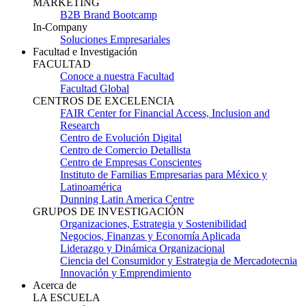
MARKETING
B2B Brand Bootcamp
In-Company
Soluciones Empresariales
Facultad e Investigación
FACULTAD
Conoce a nuestra Facultad
Facultad Global
CENTROS DE EXCELENCIA
FAIR Center for Financial Access, Inclusion and
Research
Centro de Evolución Digital
Centro de Comercio Detallista
Centro de Empresas Conscientes
Instituto de Familias Empresarias para México y
Latinoamérica
Dunning Latin America Centre
GRUPOS DE INVESTIGACIÓN
Organizaciones, Estrategia y Sostenibilidad
Negocios, Finanzas y Economía Aplicada
Liderazgo y Dinámica Organizacional
Ciencia del Consumidor y Estrategia de Mercadotecnia
Innovación y Emprendimiento
Acerca de
LA ESCUELA