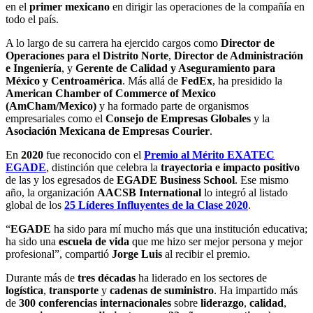
en el
primer mexicano
en dirigir las operaciones de la compañía en
todo el país.
A lo largo de su carrera ha ejercido cargos como
Director de
Operaciones para el Distrito Norte
,
Director de Administración
e Ingeniería
, y
Gerente de Calidad y Aseguramiento para
México y Centroamérica
. Más allá de
FedEx
, ha presidido la
American Chamber of Commerce of Mexico
(AmCham/Mexico)
y ha formado parte de organismos
empresariales como el
Consejo de Empresas Globales
y la
Asociación Mexicana de Empresas Courier
.
En
2020
fue reconocido con el
Premio al Mérito EXATEC
EGADE
, distinción que celebra la
trayectoria e impacto positivo
de las y los egresados de
EGADE Business School
. Ese mismo
año, la organización
AACSB International
lo integró al listado
global de los
25 Líderes Influyentes de la Clase 2020
.
“
EGADE
ha sido para mí mucho más que una institución educativa;
ha sido una
escuela de vida
que me hizo ser mejor persona y mejor
profesional”, compartió
Jorge Luis
al recibir el premio.
Durante más de
tres décadas
ha liderado en los sectores de
logística
,
transporte
y
cadenas de suministro
. Ha impartido más
de
300 conferencias internacionales
sobre
liderazgo
,
calidad
,