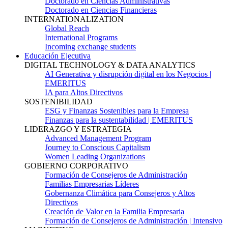
Doctorado en Ciencias Administrativas
Doctorado en Ciencias Financieras
INTERNATIONALIZATION
Global Reach
International Programs
Incoming exchange students
Educación Ejecutiva
DIGITAL TECHNOLOGY & DATA ANALYTICS
AI Generativa y disrupción digital en los Negocios |
EMERITUS
IA para Altos Directivos
SOSTENIBILIDAD
ESG y Finanzas Sostenibles para la Empresa
Finanzas para la sustentabilidad | EMERITUS
LIDERAZGO Y ESTRATEGIA
Advanced Management Program
Journey to Conscious Capitalism
Women Leading Organizations
GOBIERNO CORPORATIVO
Formación de Consejeros de Administración
Familias Empresarias Líderes
Gobernanza Climática para Consejeros y Altos
Directivos
Creación de Valor en la Familia Empresaria
Formación de Consejeros de Administración | Intensivo