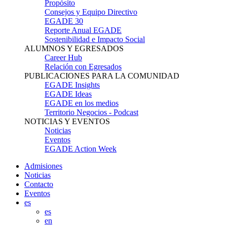
Propósito
Consejos y Equipo Directivo
EGADE 30
Reporte Anual EGADE
Sostenibilidad e Impacto Social
ALUMNOS Y EGRESADOS
Career Hub
Relación con Egresados
PUBLICACIONES PARA LA COMUNIDAD
EGADE Insights
EGADE Ideas
EGADE en los medios
Territorio Negocios - Podcast
NOTICIAS Y EVENTOS
Noticias
Eventos
EGADE Action Week
Admisiones
Noticias
Contacto
Eventos
es
es
en