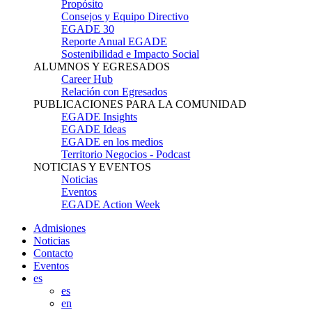
Propósito
Consejos y Equipo Directivo
EGADE 30
Reporte Anual EGADE
Sostenibilidad e Impacto Social
ALUMNOS Y EGRESADOS
Career Hub
Relación con Egresados
PUBLICACIONES PARA LA COMUNIDAD
EGADE Insights
EGADE Ideas
EGADE en los medios
Territorio Negocios - Podcast
NOTICIAS Y EVENTOS
Noticias
Eventos
EGADE Action Week
Admisiones
Noticias
Contacto
Eventos
es
es
en