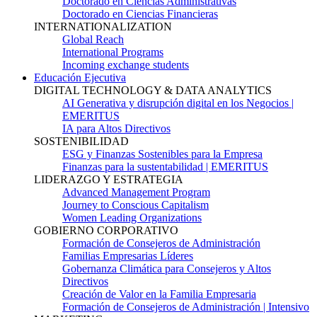
Doctorado en Ciencias Administrativas
Doctorado en Ciencias Financieras
INTERNATIONALIZATION
Global Reach
International Programs
Incoming exchange students
Educación Ejecutiva
DIGITAL TECHNOLOGY & DATA ANALYTICS
AI Generativa y disrupción digital en los Negocios |
EMERITUS
IA para Altos Directivos
SOSTENIBILIDAD
ESG y Finanzas Sostenibles para la Empresa
Finanzas para la sustentabilidad | EMERITUS
LIDERAZGO Y ESTRATEGIA
Advanced Management Program
Journey to Conscious Capitalism
Women Leading Organizations
GOBIERNO CORPORATIVO
Formación de Consejeros de Administración
Familias Empresarias Líderes
Gobernanza Climática para Consejeros y Altos
Directivos
Creación de Valor en la Familia Empresaria
Formación de Consejeros de Administración | Intensivo