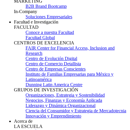
MARKETING
B2B Brand Bootcamp
In-Company
Soluciones Empresariales
Facultad e Investigación
FACULTAD
Conoce a nuestra Facultad
Facultad Global
CENTROS DE EXCELENCIA
FAIR Center for Financial Access, Inclusion and
Research
Centro de Evolución Digital
Centro de Comercio Detallista
Centro de Empresas Conscientes
Instituto de Familias Empresarias para México y
Latinoamérica
Dunning Latin America Centre
GRUPOS DE INVESTIGACIÓN
Organizaciones, Estrategia y Sostenibilidad
Negocios, Finanzas y Economía Aplicada
Liderazgo y Dinámica Organizacional
Ciencia del Consumidor y Estrategia de Mercadotecnia
Innovación y Emprendimiento
Acerca de
LA ESCUELA