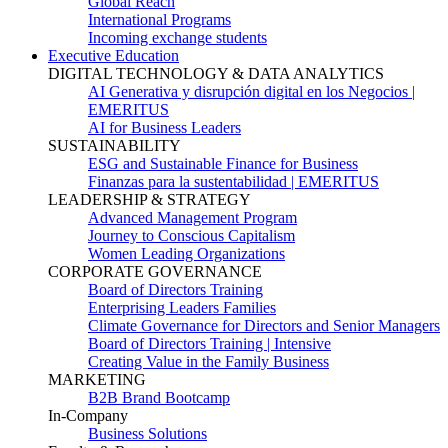
Global Reach
International Programs
Incoming exchange students
Executive Education
DIGITAL TECHNOLOGY & DATA ANALYTICS
AI Generativa y disrupción digital en los Negocios |
EMERITUS
AI for Business Leaders
SUSTAINABILITY
ESG and Sustainable Finance for Business
Finanzas para la sustentabilidad | EMERITUS
LEADERSHIP & STRATEGY
Advanced Management Program
Journey to Conscious Capitalism
Women Leading Organizations
CORPORATE GOVERNANCE
Board of Directors Training
Enterprising Leaders Families
Climate Governance for Directors and Senior Managers
Board of Directors Training | Intensive
Creating Value in the Family Business
MARKETING
B2B Brand Bootcamp
In-Company
Business Solutions