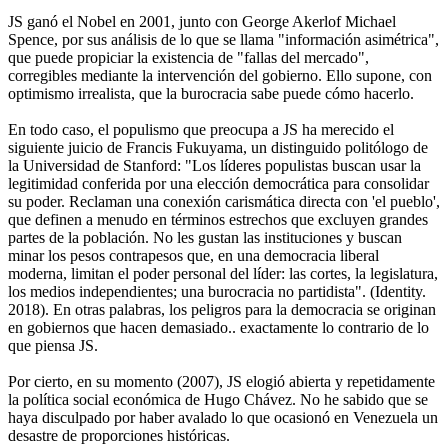
JS ganó el Nobel en 2001, junto con George Akerlof Michael
Spence, por sus análisis de lo que se llama "información asimétrica",
que puede propiciar la existencia de "fallas del mercado",
corregibles mediante la intervención del gobierno. Ello supone, con
optimismo irrealista, que la burocracia sabe puede cómo hacerlo.
En todo caso, el populismo que preocupa a JS ha merecido el
siguiente juicio de Francis Fukuyama, un distinguido politólogo de
la Universidad de Stanford: "Los líderes populistas buscan usar la
legitimidad conferida por una elección democrática para consolidar
su poder. Reclaman una conexión carismática directa con 'el pueblo',
que definen a menudo en términos estrechos que excluyen grandes
partes de la población. No les gustan las instituciones y buscan
minar los pesos contrapesos que, en una democracia liberal
moderna, limitan el poder personal del líder: las cortes, la legislatura,
los medios independientes; una burocracia no partidista". (Identity.
2018). En otras palabras, los peligros para la democracia se originan
en gobiernos que hacen demasiado.. exactamente lo contrario de lo
que piensa JS.
Por cierto, en su momento (2007), JS elogió abierta y repetidamente
la política social económica de Hugo Chávez. No he sabido que se
haya disculpado por haber avalado lo que ocasionó en Venezuela un
desastre de proporciones históricas.