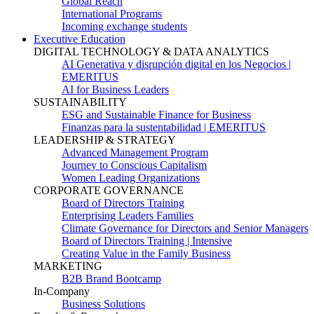
Global Reach
International Programs
Incoming exchange students
Executive Education
DIGITAL TECHNOLOGY & DATA ANALYTICS
AI Generativa y disrupción digital en los Negocios |
EMERITUS
AI for Business Leaders
SUSTAINABILITY
ESG and Sustainable Finance for Business
Finanzas para la sustentabilidad | EMERITUS
LEADERSHIP & STRATEGY
Advanced Management Program
Journey to Conscious Capitalism
Women Leading Organizations
CORPORATE GOVERNANCE
Board of Directors Training
Enterprising Leaders Families
Climate Governance for Directors and Senior Managers
Board of Directors Training | Intensive
Creating Value in the Family Business
MARKETING
B2B Brand Bootcamp
In-Company
Business Solutions