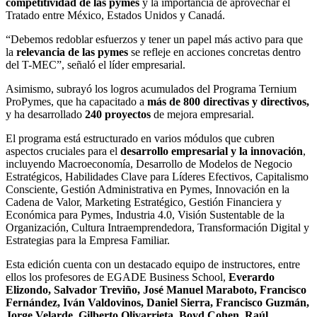
competitividad de las pymes
y la importancia de aprovechar el
Tratado entre México, Estados Unidos y Canadá.
“Debemos redoblar esfuerzos y tener un papel más activo para que
la
relevancia de las pymes
se refleje en acciones concretas dentro
del T-MEC”, señaló el líder empresarial.
Asimismo, subrayó los logros acumulados del Programa Ternium
ProPymes, que ha capacitado a
más de 800 directivas y directivos,
y ha desarrollado
240 proyectos
de mejora empresarial.
El programa está estructurado en varios módulos que cubren
aspectos cruciales para el
desarrollo empresarial y la innovación
,
incluyendo Macroeconomía, Desarrollo de Modelos de Negocio
Estratégicos, Habilidades Clave para Líderes Efectivos, Capitalismo
Consciente, Gestión Administrativa en Pymes, Innovación en la
Cadena de Valor, Marketing Estratégico, Gestión Financiera y
Económica para Pymes, Industria 4.0, Visión Sustentable de la
Organización, Cultura Intraemprendedora, Transformación Digital y
Estrategias para la Empresa Familiar.
Esta edición cuenta con un destacado equipo de instructores, entre
ellos los profesores de EGADE Business School,
Everardo
Elizondo, Salvador Treviño, José Manuel Maraboto, Francisco
Fernández, Iván Valdovinos, Daniel Sierra, Francisco Guzmán,
Jorge Velarde, Gilberto Olivarrieta, Boyd Cohen, Raúl