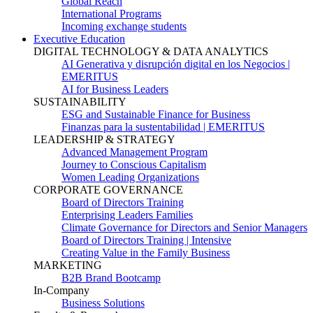
Global Reach
International Programs
Incoming exchange students
Executive Education
DIGITAL TECHNOLOGY & DATA ANALYTICS
AI Generativa y disrupción digital en los Negocios |
EMERITUS
AI for Business Leaders
SUSTAINABILITY
ESG and Sustainable Finance for Business
Finanzas para la sustentabilidad | EMERITUS
LEADERSHIP & STRATEGY
Advanced Management Program
Journey to Conscious Capitalism
Women Leading Organizations
CORPORATE GOVERNANCE
Board of Directors Training
Enterprising Leaders Families
Climate Governance for Directors and Senior Managers
Board of Directors Training | Intensive
Creating Value in the Family Business
MARKETING
B2B Brand Bootcamp
In-Company
Business Solutions