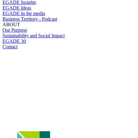
EGADE Insights
EGADE Ideas
EGADE In the media
Business Territory - Podcast
ABOUT
Our Purpose
Sustainability and Social Impact
EGADE 30
Contact