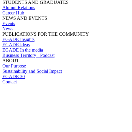
STUDENTS AND GRADUATES
Alumni Relations
Career Hub
NEWS AND EVENTS
Events
News
PUBLICATIONS FOR THE COMMUNITY
EGADE Insights
EGADE Ideas
EGADE In the media
Business Territory - Podcast
ABOUT
Our Purpose
Sustainability and Social Impact
EGADE 30
Contact