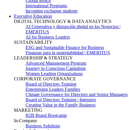
Global Reach
International Programs
Incoming exchange students
Executive Education
DIGITAL TECHNOLOGY & DATA ANALYTICS
AI Generativa y disrupción digital en los Negocios |
EMERITUS
AI for Business Leaders
SUSTAINABILITY
ESG and Sustainable Finance for Business
Finanzas para la sustentabilidad | EMERITUS
LEADERSHIP & STRATEGY
Advanced Management Program
Journey to Conscious Capitalism
Women Leading Organizations
CORPORATE GOVERNANCE
Board of Directors Training
Enterprising Leaders Families
Climate Governance for Directors and Senior Managers
Board of Directors Training | Intensive
Creating Value in the Family Business
MARKETING
B2B Brand Bootcamp
In-Company
Business Solutions