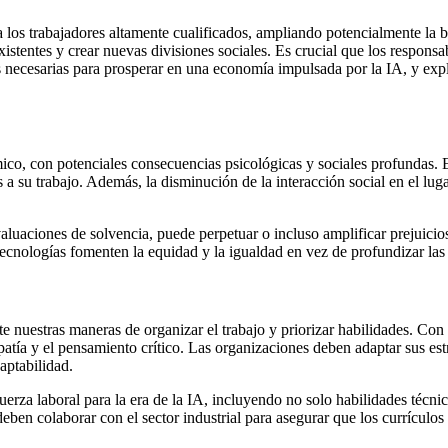
r a los trabajadores altamente cualificados, ampliando potencialmente la
istentes y crear nuevas divisiones sociales. Es crucial que los responsa
es necesarias para prosperar en una economía impulsada por la IA, y e
mico, con potenciales consecuencias psicológicas y sociales profundas.
 a su trabajo. Además, la disminución de la interacción social en el luga
aluaciones de solvencia, puede perpetuar o incluso amplificar prejuicio
tecnologías fomenten la equidad y la igualdad en vez de profundizar las
e nuestras maneras de organizar el trabajo y priorizar habilidades. Con
patía y el pensamiento crítico. Las organizaciones deben adaptar sus e
aptabilidad.
uerza laboral para la era de la IA, incluyendo no solo habilidades técni
eben colaborar con el sector industrial para asegurar que los currícul