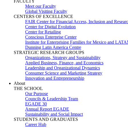
FACULTY
Meet our Faculty
Global Visiting Faculty
CENTERS OF EXCELLENCE
FAIR Center for Financial Access, Inclusion and Resear
Center for Digital Evolution
Center for Retailing
Conscious Enterprise Center
Institute for Enterprising Families for Mexico and LAT
Dunning Latin America Centre
STRATEGIC RESEARCH GROUPS
Organizations, Strategy and Sustainability
Applied Business, Finance, and Economics
Leadership and Organizational Dynamics
Consumer Science and Marketing Strategy
Innovation and Entrepreneurship
About
THE SCHOOL
Our Purpose
Councils & Leadership Team
EGADE 30
Annual Report EGADE
Sustainability and Social Impact
STUDENTS AND GRADUATES
Career Hub