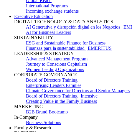
Global Reach
International Programs
Incoming exchange students
Executive Education
DIGITAL TECHNOLOGY & DATA ANALYTICS
AI Generativa y disrupción digital en los Negocios | 
AI for Business Leaders
SUSTAINABILITY
ESG and Sustainable Finance for Business
Finanzas para la sustentabilidad | EMERITUS
LEADERSHIP & STRATEGY
Advanced Management Program
Journey to Conscious Capitalism
Women Leading Organizations
CORPORATE GOVERNANCE
Board of Directors Training
Enterprising Leaders Families
Climate Governance for Directors and Senior Managers
Board of Directors Training | Intensive
Creating Value in the Family Business
MARKETING
B2B Brand Bootcamp
In-Company
Business Solutions
Faculty & Research