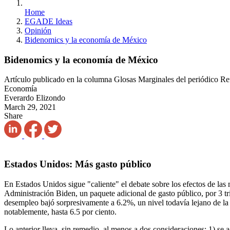
Home
EGADE Ideas
Opinión
Bidenomics y la economía de México
Bidenomics y la economía de México
Artículo publicado en la columna Glosas Marginales del periódico R
Economía
Everardo Elizondo
March 29, 2021
Share
Estados Unidos: Más gasto público
En Estados Unidos sigue "caliente" el debate sobre los efectos de las 
Administración Biden, un paquete adicional de gasto público, por 3 tri
desempleo bajó sorpresivamente a 6.2%, un nivel todavía lejano de la 
notablemente, hasta 6.5 por ciento.
Lo anterior lleva, sin remedio, al menos a dos consideraciones: 1) se