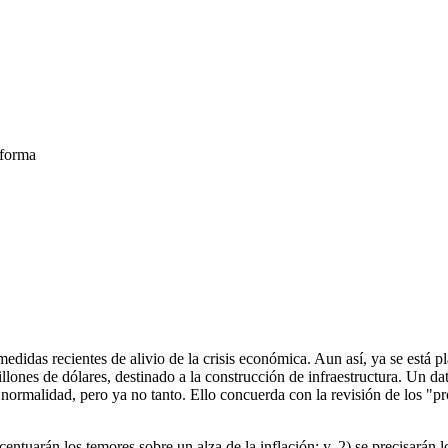
eforma
medidas recientes de alivio de la crisis económica. Aun así, ya se está 
llones de dólares, destinado a la construcción de infraestructura. Un da
normalidad, pero ya no tanto. Ello concuerda con la revisión de los "p
 acentuarán los temores sobre un alza de la inflación; y, 2) se precisa