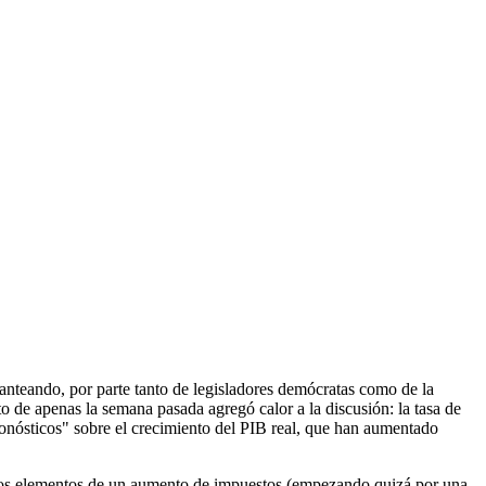
planteando, por parte tanto de legisladores demócratas como de la
to de apenas la semana pasada agregó calor a la discusión: la tasa de
ronósticos" sobre el crecimiento del PIB real, que han aumentado
rán los elementos de un aumento de impuestos (empezando quizá por una