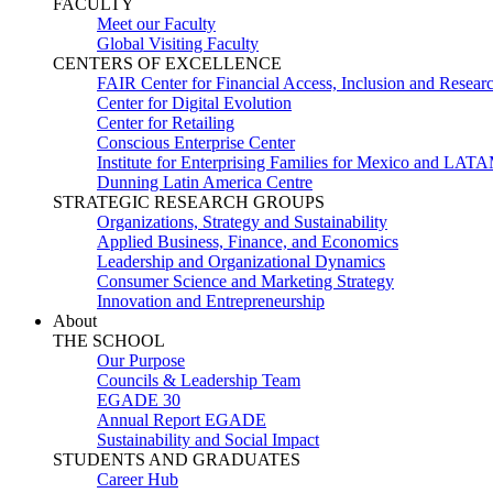
FACULTY
Meet our Faculty
Global Visiting Faculty
CENTERS OF EXCELLENCE
FAIR Center for Financial Access, Inclusion and Resear
Center for Digital Evolution
Center for Retailing
Conscious Enterprise Center
Institute for Enterprising Families for Mexico and LAT
Dunning Latin America Centre
STRATEGIC RESEARCH GROUPS
Organizations, Strategy and Sustainability
Applied Business, Finance, and Economics
Leadership and Organizational Dynamics
Consumer Science and Marketing Strategy
Innovation and Entrepreneurship
About
THE SCHOOL
Our Purpose
Councils & Leadership Team
EGADE 30
Annual Report EGADE
Sustainability and Social Impact
STUDENTS AND GRADUATES
Career Hub