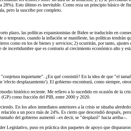
s a 28%). Esto último es inevitable. Como reza un principio básico de f
a, pero la suscribo por completo.
rto plazo, las políticas expansionistas de Biden se traducirán en conse
rde o temprano, cuando la inflación se manifieste, las políticas tendrán 
eros como en los de bienes y servicios; 2) ocurrirán, por tanto, ajustes en
 de incertidumbre que es contrario al crecimiento económico alto y esta
 "conjetura inquietante". ¿En qué consistió? En la idea de que "el tamañ
 un 'efecto desplazamiento'). El gobierno encontrará, como siempre, otro
pisodio histórico reciente. Me refiero a lo sucedido en ocasión de la c
co (GP) como fracción del PIB, entre 2000 y 2020.
ndo. En los años inmediatos anteriores a la crisis se situaba alrededor
a relación a un poco más de 24%. Es cierto que descendió después, pero
tamaño del gobierno aumentó --es decir, se "desplazó" hacia arriba--.
er Legislativo, puso en práctica dos paquetes de apoyo que dispararon e