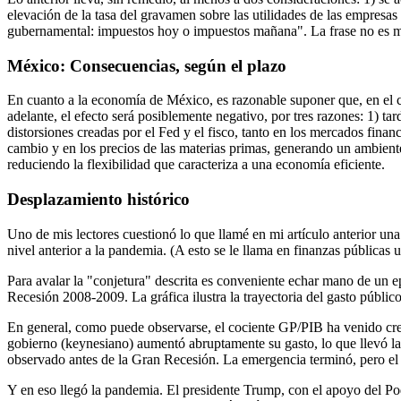
elevación de la tasa del gravamen sobre las utilidades de las empresa
gubernamental: impuestos hoy o impuestos mañana". La frase no es mí
México: Consecuencias, según el plazo
En cuanto a la economía de México, es razonable suponer que, en el co
adelante, el efecto será posiblemente negativo, por tres razones: 1) ta
distorsiones creadas por el Fed y el fisco, tanto en los mercados financi
cambio y en los precios de las materias primas, generando un ambiente
reduciendo la flexibilidad que caracteriza a una economía eficiente.
Desplazamiento histórico
Uno de mis lectores cuestionó lo que llamé en mi artículo anterior una
nivel anterior a la pandemia. (A esto se le llama en finanzas públicas
Para avalar la "conjetura" descrita es conveniente echar mano de un e
Recesión 2008-2009. La gráfica ilustra la trayectoria del gasto públi
En general, como puede observarse, el cociente GP/PIB ha venido crecie
gobierno (keynesiano) aumentó abruptamente su gasto, lo que llevó l
observado antes de la Gran Recesión. La emergencia terminó, pero el 
Y en eso llegó la pandemia. El presidente Trump, con el apoyo del Pod