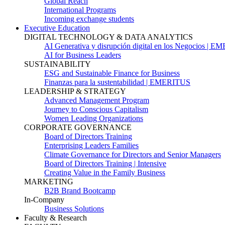
Global Reach
International Programs
Incoming exchange students
Executive Education
DIGITAL TECHNOLOGY & DATA ANALYTICS
AI Generativa y disrupción digital en los Negocios | 
AI for Business Leaders
SUSTAINABILITY
ESG and Sustainable Finance for Business
Finanzas para la sustentabilidad | EMERITUS
LEADERSHIP & STRATEGY
Advanced Management Program
Journey to Conscious Capitalism
Women Leading Organizations
CORPORATE GOVERNANCE
Board of Directors Training
Enterprising Leaders Families
Climate Governance for Directors and Senior Managers
Board of Directors Training | Intensive
Creating Value in the Family Business
MARKETING
B2B Brand Bootcamp
In-Company
Business Solutions
Faculty & Research